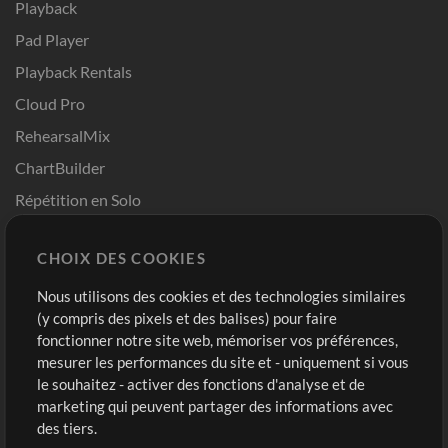
Playback
Pad Player
Playback Rentals
Cloud Pro
RehearsalMix
ChartBuilder
Répétition en Solo
Chart Pro
CHOIX DES COOKIES
Modèles ProPresenter
Sons
Nous utilisons des cookies et des technologies similaires
(y compris des pixels et des balises) pour faire
fonctionner notre site web, mémoriser vos préférences,
Boutique
Compte
mesurer les performances du site et - uniquement si vous
Acheter des crédits
Connexion
le souhaitez - activer des fonctions d'analyse et de
marketing qui peuvent partager des informations avec
Contenu gratuit
S'inscrire
des tiers.
Demander les pistes
Voir le panier