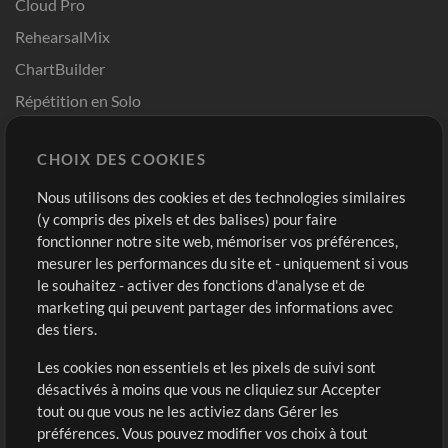
Cloud Pro
RehearsalMix
ChartBuilder
Répétition en Solo
Chart Pro
CHOIX DES COOKIES
Modèles ProPresenter
Sons
Nous utilisons des cookies et des technologies similaires
(y compris des pixels et des balises) pour faire
fonctionner notre site web, mémoriser vos préférences,
Boutique
Compte
mesurer les performances du site et - uniquement si vous
Acheter des crédits
Connexion
le souhaitez - activer des fonctions d'analyse et de
marketing qui peuvent partager des informations avec
Contenu gratuit
S'inscrire
des tiers.
Demander les pistes
Voir le panier
Les cookies non essentiels et les pixels de suivi sont
désactivés à moins que vous ne cliquiez sur Accepter
Extras
tout ou que vous ne les activiez dans Gérer les
Sessions
préférences. Vous pouvez modifier vos choix à tout