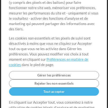
(y compris des pixels et des balises) pour faire
fonctionner notre site web, mémoriser vos préférences,
Boutique
Compte
mesurer les performances du site et - uniquement si vous
Acheter des crédits
Connexion
le souhaitez - activer des fonctions d'analyse et de
marketing qui peuvent partager des informations avec
Contenu gratuit
S'inscrire
des tiers.
Demander les pistes
Voir le panier
Les cookies non essentiels et les pixels de suivi sont
désactivés à moins que vous ne cliquiez sur Accepter
Extras
tout ou que vous ne les activiez dans Gérer les
Sessions
préférences. Vous pouvez modifier vos choix à tout
Soumettre votre contenu
moment en cliquant sur
Préférences en matière de
cookies
dans le pied de page.
Listes de lecture
Conférence MT
Gérer les préférences
Rejeter les non essentiels
Tout accepter
En cliquant sur Accepter tout, vous consentez à notre
utilisation de cookies/pixels d'analyse et de marketing,