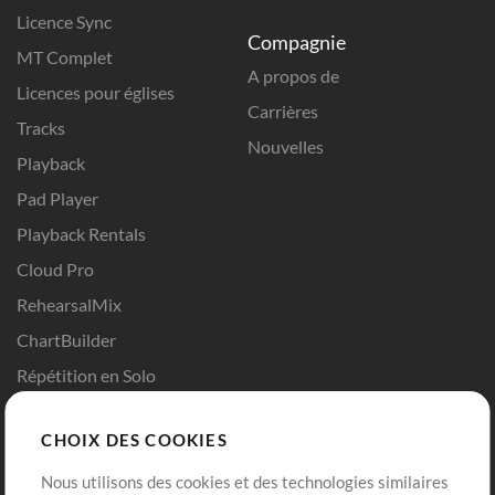
Licence Sync
Compagnie
MT Complet
A propos de
Licences pour églises
Carrières
Tracks
Nouvelles
Playback
Pad Player
Playback Rentals
Cloud Pro
RehearsalMix
ChartBuilder
Répétition en Solo
Chart Pro
CHOIX DES COOKIES
Modèles ProPresenter
Sons
Nous utilisons des cookies et des technologies similaires