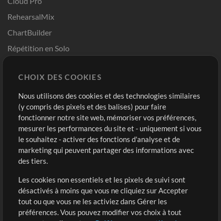
Cloud Pro
RehearsalMix
ChartBuilder
Répétition en Solo
Chart Pro
CHOIX DES COOKIES
Modèles ProPresenter
Sons
Nous utilisons des cookies et des technologies similaires
(y compris des pixels et des balises) pour faire
fonctionner notre site web, mémoriser vos préférences,
Boutique
Compte
mesurer les performances du site et - uniquement si vous
Acheter des crédits
Connexion
le souhaitez - activer des fonctions d'analyse et de
marketing qui peuvent partager des informations avec
Contenu gratuit
S'inscrire
des tiers.
Demander les pistes
Voir le panier
Les cookies non essentiels et les pixels de suivi sont
désactivés à moins que vous ne cliquiez sur Accepter
Extras
tout ou que vous ne les activiez dans Gérer les
Sessions
préférences. Vous pouvez modifier vos choix à tout