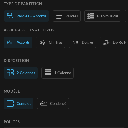
TYPE DE PARTITION
Paroles + Accords
Paroles
Plan musical
AFFICHAGE DES ACCORDS
Accords
Chiffres
Degrés
Do Ré M
DISPOSITION
2 Colonnes
1 Colonne
MODÈLE
Normal
Complet
Large
Condensé
POLICES