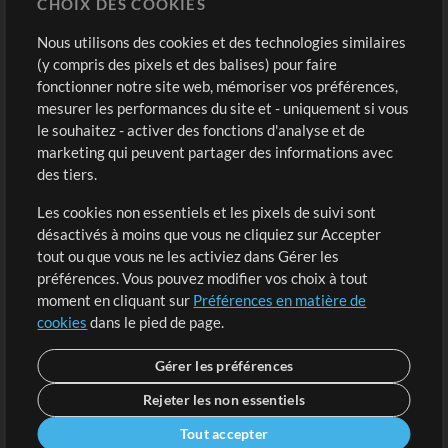
CHOIX DES COOKIES
Modèles ProPresenter
Sons
Nous utilisons des cookies et des technologies similaires
(y compris des pixels et des balises) pour faire
fonctionner notre site web, mémoriser vos préférences,
Boutique
Compte
mesurer les performances du site et - uniquement si vous
Acheter des crédits
Connexion
le souhaitez - activer des fonctions d'analyse et de
marketing qui peuvent partager des informations avec
Contenu gratuit
S'inscrire
des tiers.
Demander les pistes
Voir le panier
Les cookies non essentiels et les pixels de suivi sont
désactivés à moins que vous ne cliquiez sur Accepter
Extras
tout ou que vous ne les activiez dans Gérer les
Sessions
préférences. Vous pouvez modifier vos choix à tout
Soumettre votre contenu
moment en cliquant sur
Préférences en matière de
cookies
dans le pied de page.
Listes de lecture
Conférence MT
Gérer les préférences
Rejeter les non essentiels
Tout accepter