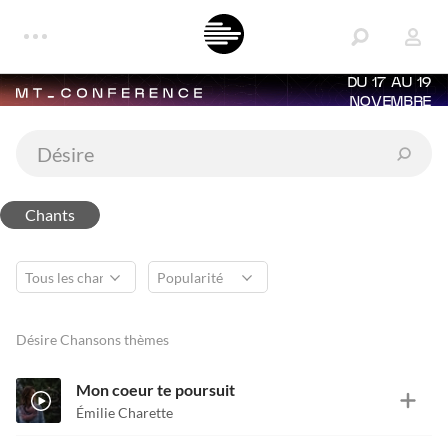
DU 17 AU 19
NOVEMBRE
Chants
Désire Chansons thèmes
Mon coeur te poursuit
Émilie Charette