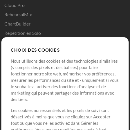
Cloud Pro
RehearsalMix
ChartBuilder
Répétition en Solo
Chart Pro
CHOIX DES COOKIES
Modèles ProPresenter
Sons
Nous utilisons des cookies et des technologies similaires
(y compris des pixels et des balises) pour faire
fonctionner notre site web, mémoriser vos préférences,
Boutique
Compte
mesurer les performances du site et - uniquement si vous
Acheter des crédits
Connexion
le souhaitez - activer des fonctions d'analyse et de
marketing qui peuvent partager des informations avec
Contenu gratuit
S'inscrire
des tiers.
Demander les pistes
Voir le panier
Les cookies non essentiels et les pixels de suivi sont
désactivés à moins que vous ne cliquiez sur Accepter
Extras
tout ou que vous ne les activiez dans Gérer les
Sessions
préférences. Vous pouvez modifier vos choix à tout