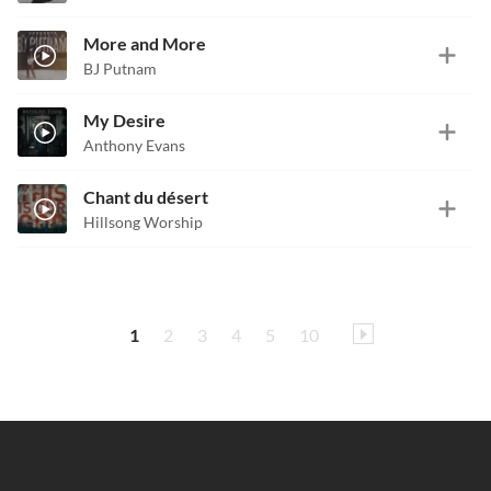
More and More
BJ Putnam
My Desire
Anthony Evans
Chant du désert
Hillsong Worship
1
2
3
4
5
10