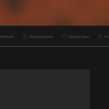
V1
Pc
C
Rf
Rf
V2
Tg
Vp
C
Rf
Rf
Pc
artitions
Orchestration
Licence Sync
Pr