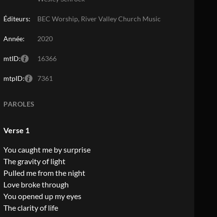
Éditeurs:
BEC Worship, River Valley Church Music
Année:
2020
mtID:
16366
mtpID:
7361
PAROLES
Verse 1
You caught me by surprise
The gravity of light
Pulled me from the night
Love broke through
You opened up my eyes
The clarity of life