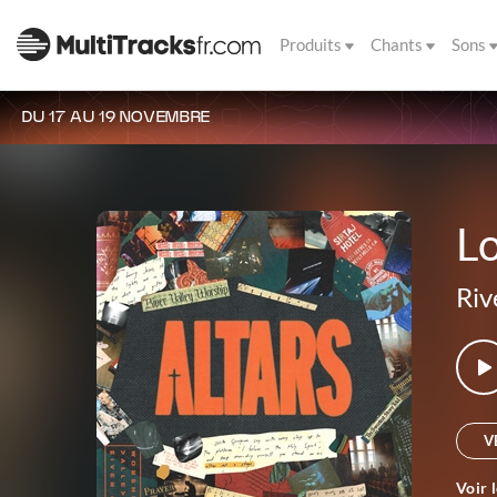
Produits
Chants
Sons
DU 17 AU 19 NOVEMBRE
Lo
Riv
V
Voir 