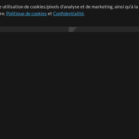
 utilisation de cookies/pixels d'analyse et de marketing, ainsi qu'à la
nge dans le monde entier en
tre.
Politique de cookies
et
Confidentialité
.
r leur temps pour ce qui
Boutique
Compte
S
M
Acheter des crédits
Connexion
e
Contenu gratuit
S'inscrire
Demander les pistes
Voir le panier
V
V
Extras
Sessions
Soumettre votre contenu