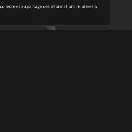
 collecte et au partage des informations relatives à
Mix Plus
Mix Moins
Commencer
'abonner à
la Newsletter de
ultiTracksFr.com
S'abonner
ous rencontrez des difficultés?
oir les FAQs ou contacter notre équipe du soutien