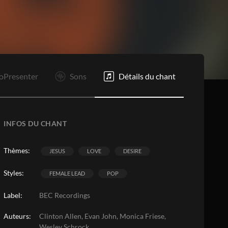
Vp
C
Rf
Rf
O
E
oPresenter
Sons
Détails du chant
INFOS DU CHANT
Thèmes:
JESUS
LOVE
DESIRE
Styles:
FEMALE LEAD
POP
Label:
BEC Recordings
Auteurs:
Clinton Allen, Evan John, Monica Friese,
Wesley Schrock