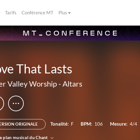
Tarifs
Conférence MT
Plus
ve That Lasts
er Valley Worship
-
Altars
Tonalité:
F
BPM:
106
Mesure:
4/4
ERSION ORIGINALE
le plan musical du Chant