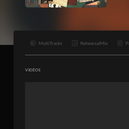
I
MultiTracks
RehearsalMix
P
VIDÉOS