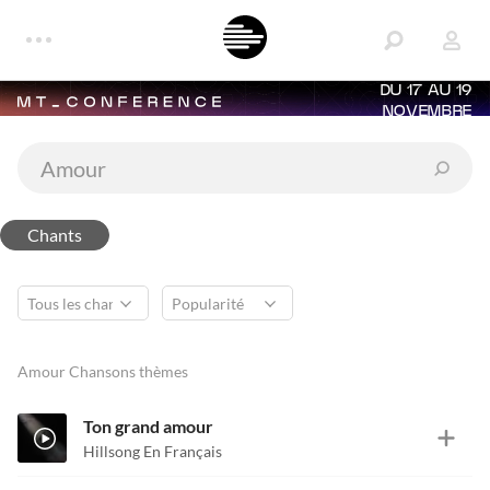
DU 17 AU 19
NOVEMBRE
Chants
Amour Chansons thèmes
Ton grand amour
Hillsong En Français