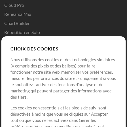
Cloud Pro
RehearsalMix
ChartBuilder
Répétition en Solo
Chart Pro
CHOIX DES COOKIES
Modèles ProPresenter
Sons
Nous utilisons des cookies et des technologies similaires
(y compris des pixels et des balises) pour faire
fonctionner notre site web, mémoriser vos préférences,
Boutique
Compte
mesurer les performances du site et - uniquement si vous
Acheter des crédits
Connexion
le souhaitez - activer des fonctions d'analyse et de
marketing qui peuvent partager des informations avec
Contenu gratuit
S'inscrire
des tiers.
Demander les pistes
Voir le panier
Les cookies non essentiels et les pixels de suivi sont
désactivés à moins que vous ne cliquiez sur Accepter
Extras
tout ou que vous ne les activiez dans Gérer les
Sessions
préférences. Vous pouvez modifier vos choix à tout