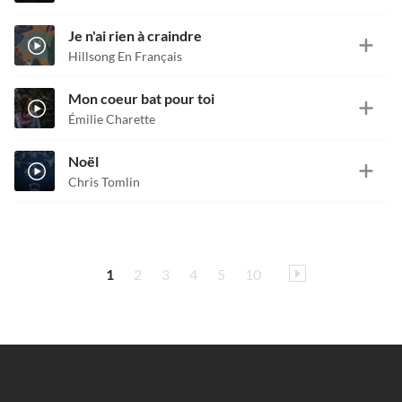
Je n'ai rien à craindre
Hillsong En Français
Mon coeur bat pour toi
Émilie Charette
Noël
Chris Tomlin
1
2
3
4
5
10