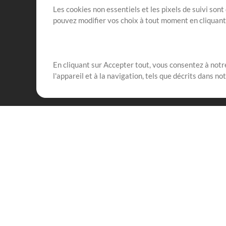
Les cookies non essentiels et les pixels de suivi son
pouvez modifier vos choix à tout moment en cliquan
En cliquant sur Accepter tout, vous consentez à notre
Notre mission est de servir les responsables de loua
l'appareil et à la navigation, tels que décrits dans no
créant des ressources qui leur permettent d'optimise
compte vraiment.
Mix Plus
Produits
Ressources
MultiTracks One
Chants
Forfait Live
Bien conduire la louang
Forfait Répétition
Formation