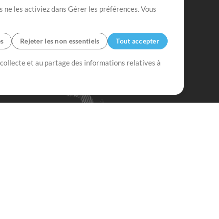
s ne les activiez dans Gérer les préférences. Vous
es
Rejeter les non essentiels
Tout accepter
 collecte et au partage des informations relatives à
Mix Plus
Mix Moins
Commencer
'abonner à
la Newsletter de
ultiTracksFr.com
S'abonner