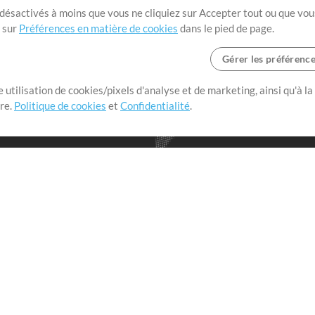
t désactivés à moins que vous ne cliquiez sur Accepter tout ou que vou
t sur
Préférences en matière de cookies
dans le pied de page.
Gérer les préférenc
 utilisation de cookies/pixels d'analyse et de marketing, ainsi qu'à la
nge dans le monde entier en
tre.
Politique de cookies
et
Confidentialité
.
r leur temps pour ce qui
Boutique
Compte
S
M
Acheter des crédits
Connexion
e
Contenu gratuit
S'inscrire
Demander les pistes
Voir le panier