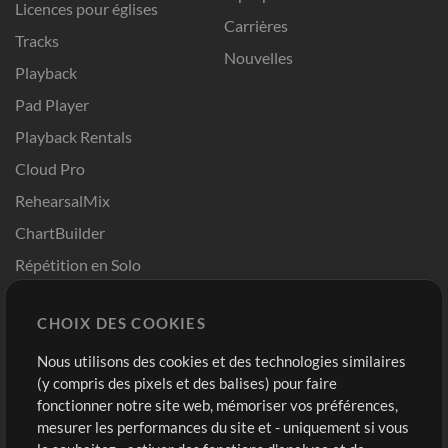
Licences pour églises
Carrières
Tracks
Nouvelles
Playback
Pad Player
Playback Rentals
Cloud Pro
RehearsalMix
ChartBuilder
Répétition en Solo
Chart Pro
CHOIX DES COOKIES
Modèles ProPresenter
Sons
Nous utilisons des cookies et des technologies similaires
(y compris des pixels et des balises) pour faire
fonctionner notre site web, mémoriser vos préférences,
Boutique
Compte
mesurer les performances du site et - uniquement si vous
Acheter des crédits
Connexion