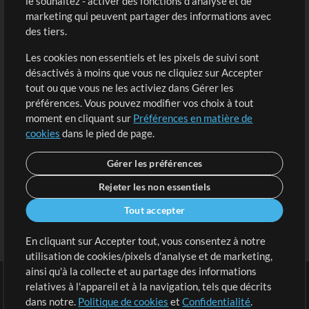
le souhaitez - activer des fonctions d'analyse et de
marketing qui peuvent partager des informations avec
Contenu gratuit
S'inscrire
des tiers.
Demander les pistes
Voir le panier
Les cookies non essentiels et les pixels de suivi sont
désactivés à moins que vous ne cliquiez sur Accepter
Extras
tout ou que vous ne les activiez dans Gérer les
Sessions
préférences. Vous pouvez modifier vos choix à tout
Soumettre votre contenu
moment en cliquant sur
Préférences en matière de
cookies
dans le pied de page.
Listes de lecture
Conférence MT
Gérer les préférences
Rejeter les non essentiels
Tout accepter
En cliquant sur Accepter tout, vous consentez à notre
utilisation de cookies/pixels d'analyse et de marketing,
ainsi qu'à la collecte et au partage des informations
relatives à l'appareil et à la navigation, tels que décrits
dans notre.
Politique de cookies
et
Confidentialité
.