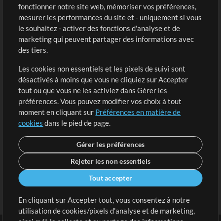
fonctionner notre site web, mémoriser vos préférences,
Boutique
Compte
mesurer les performances du site et - uniquement si vous
Acheter des crédits
Connexion
le souhaitez - activer des fonctions d'analyse et de
marketing qui peuvent partager des informations avec
Contenu gratuit
S'inscrire
des tiers.
Demander les pistes
Voir le panier
Les cookies non essentiels et les pixels de suivi sont
désactivés à moins que vous ne cliquiez sur Accepter
Extras
tout ou que vous ne les activiez dans Gérer les
Sessions
préférences. Vous pouvez modifier vos choix à tout
Soumettre votre contenu
moment en cliquant sur
Préférences en matière de
cookies
dans le pied de page.
Listes de lecture
Conférence MT
Gérer les préférences
Rejeter les non essentiels
Tout accepter
En cliquant sur Accepter tout, vous consentez à notre
utilisation de cookies/pixels d'analyse et de marketing,