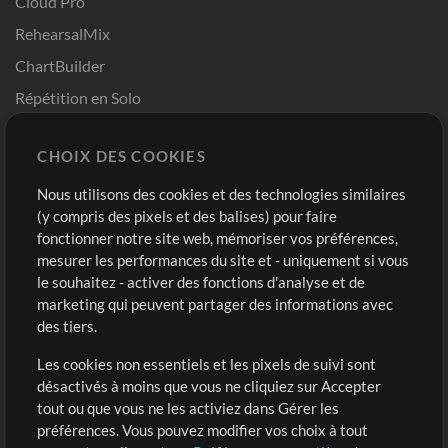
Cloud Pro
RehearsalMix
ChartBuilder
Répétition en Solo
Chart Pro
CHOIX DES COOKIES
Modèles ProPresenter
Sons
Nous utilisons des cookies et des technologies similaires
(y compris des pixels et des balises) pour faire
fonctionner notre site web, mémoriser vos préférences,
Boutique
Compte
mesurer les performances du site et - uniquement si vous
Acheter des crédits
Connexion
le souhaitez - activer des fonctions d'analyse et de
marketing qui peuvent partager des informations avec
Contenu gratuit
S'inscrire
des tiers.
Demander les pistes
Voir le panier
Les cookies non essentiels et les pixels de suivi sont
désactivés à moins que vous ne cliquiez sur Accepter
Extras
tout ou que vous ne les activiez dans Gérer les
Sessions
préférences. Vous pouvez modifier vos choix à tout