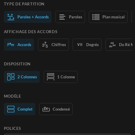
TYPE DE PARTITION
Paroles + Accords
Paroles
Plan musical
AFFICHAGE DES ACCORDS
Accords
Chiffres
Degrés
Do Ré M
DISPOSITION
2 Colonnes
1 Colonne
MODÈLE
Normal
Complet
Large
Condensé
POLICES