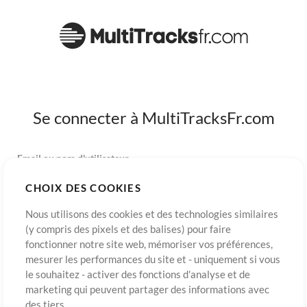
Se connecter à MultiTracksFr.com
Email ou nom d'utilisateur
CHOIX DES COOKIES
Mot de passe
Nous utilisons des cookies et des technologies similaires
(y compris des pixels et des balises) pour faire
fonctionner notre site web, mémoriser vos préférences,
mesurer les performances du site et - uniquement si vous
S’inscrire
Mot de passe oublié?
Connexion
le souhaitez - activer des fonctions d'analyse et de
marketing qui peuvent partager des informations avec
des tiers.