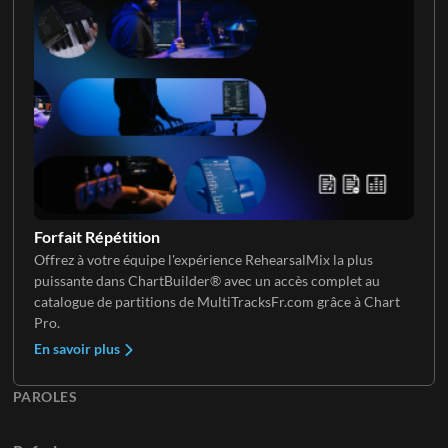
Clavier 1
Clavier 2
Forfait Répétition
Offrez à votre équipe l'expérience RehearsalMix la plus
puissante dans ChartBuilder® avec un accès complet au
Clavier 3
catalogue de partitions de MultiTracksFr.com grâce à Chart
Pro.
En savoir plus
PAROLES