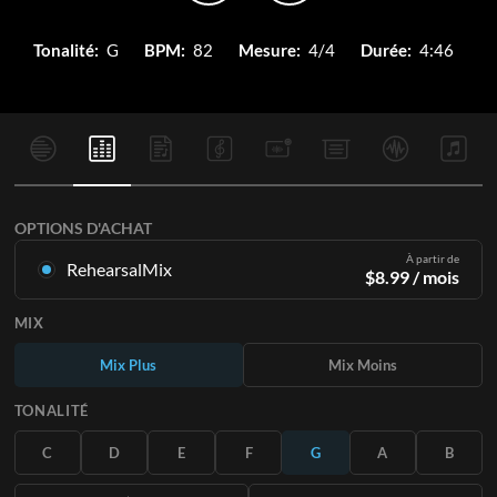
Tonalité:
G
BPM:
82
Mesure:
4/4
Durée:
4:46
OPTIONS D'ACHAT
À partir de
RehearsalMix
$
8.99
/ mois
Mixages créés à partir de l'enregistrement original.
MIX
Disponible dans les 12 tonalités avec des Mix Plus et Moins
pour chaque partition et le chant original.
Mix Plus
Mix Moins
En savoir plus
TONALITÉ
S'ABONNER
C
D
E
F
G
A
B