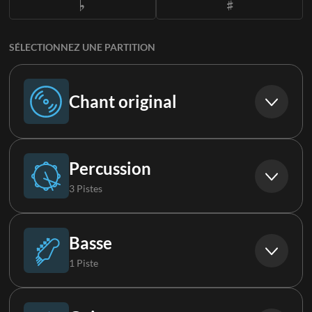
SÉLECTIONNEZ UNE PARTITION
Chant original
Chant original
Percussion
3 Pistes
Batterie
Basse
1 Piste
Percussions
Basse