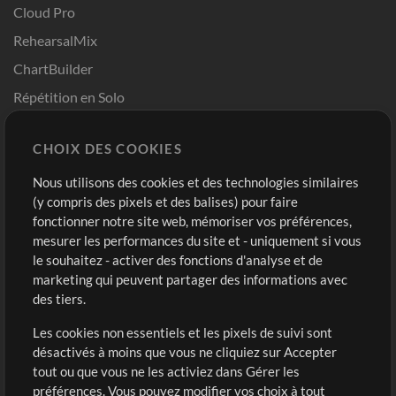
Cloud Pro
RehearsalMix
ChartBuilder
Répétition en Solo
Chart Pro
CHOIX DES COOKIES
Modèles ProPresenter
Sons
Nous utilisons des cookies et des technologies similaires
(y compris des pixels et des balises) pour faire
fonctionner notre site web, mémoriser vos préférences,
Boutique
Compte
mesurer les performances du site et - uniquement si vous
Acheter des crédits
Connexion
le souhaitez - activer des fonctions d'analyse et de
marketing qui peuvent partager des informations avec
Contenu gratuit
S'inscrire
des tiers.
Demander les pistes
Voir le panier
Les cookies non essentiels et les pixels de suivi sont
désactivés à moins que vous ne cliquiez sur Accepter
Extras
tout ou que vous ne les activiez dans Gérer les
Sessions
préférences. Vous pouvez modifier vos choix à tout