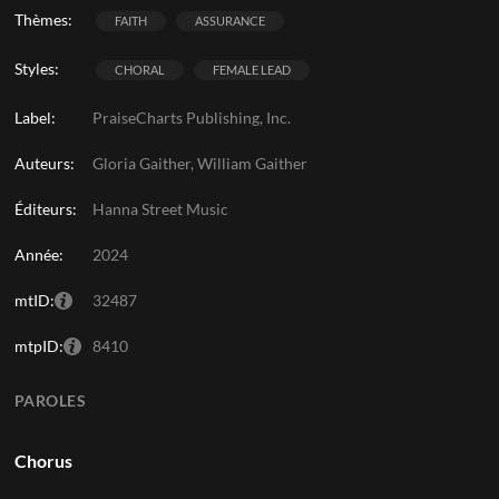
Thèmes:
FAITH
ASSURANCE
Styles:
CHORAL
FEMALE LEAD
Label:
PraiseCharts Publishing, Inc.
Auteurs:
Gloria Gaither, William Gaither
Éditeurs:
Hanna Street Music
Année:
2024
mtID:
32487
mtpID:
8410
PAROLES
Chorus