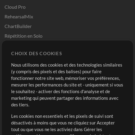
Cloud Pro
RehearsalMix
ChartBuilder
Répétition en Solo
Chart Pro
CHOIX DES COOKIES
Modèles ProPresenter
Sons
Nous utilisons des cookies et des technologies similaires
(y compris des pixels et des balises) pour faire
fonctionner notre site web, mémoriser vos préférences,
Boutique
Compte
mesurer les performances du site et - uniquement si vous
Acheter des crédits
Connexion
le souhaitez - activer des fonctions d'analyse et de
marketing qui peuvent partager des informations avec
Contenu gratuit
S'inscrire
des tiers.
Demander les pistes
Voir le panier
Les cookies non essentiels et les pixels de suivi sont
désactivés à moins que vous ne cliquiez sur Accepter
Extras
tout ou que vous ne les activiez dans Gérer les
Sessions