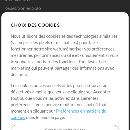
Répétition en Solo
Chart Pro
CHOIX DES COOKIES
Modèles ProPresenter
Sons
Nous utilisons des cookies et des technologies similaires
(y compris des pixels et des balises) pour faire
fonctionner notre site web, mémoriser vos préférences,
Boutique
Compte
mesurer les performances du site et - uniquement si vous
Acheter des crédits
Connexion
le souhaitez - activer des fonctions d'analyse et de
marketing qui peuvent partager des informations avec
Contenu gratuit
S'inscrire
des tiers.
Demander les pistes
Voir le panier
Les cookies non essentiels et les pixels de suivi sont
désactivés à moins que vous ne cliquiez sur Accepter
Extras
tout ou que vous ne les activiez dans Gérer les
Sessions
préférences. Vous pouvez modifier vos choix à tout
Soumettre votre contenu
moment en cliquant sur
Préférences en matière de
cookies
dans le pied de page.
Listes de lecture
Conférence MT
Gérer les préférences