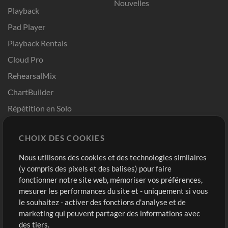
Nouvelles
Playback
Pad Player
Playback Rentals
Cloud Pro
RehearsalMix
ChartBuilder
Répétition en Solo
Chart Pro
CHOIX DES COOKIES
Modèles ProPresenter
Sons
Nous utilisons des cookies et des technologies similaires
(y compris des pixels et des balises) pour faire
fonctionner notre site web, mémoriser vos préférences,
Boutique
Compte
mesurer les performances du site et - uniquement si vous
Acheter des crédits
Connexion
le souhaitez - activer des fonctions d'analyse et de
marketing qui peuvent partager des informations avec
Contenu gratuit
S'inscrire
des tiers.