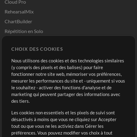
Cloud Pro
RehearsalMix
ChartBuilder
Répétition en Solo
Chart Pro
CHOIX DES COOKIES
Modèles ProPresenter
Sons
Nous utilisons des cookies et des technologies similaires
(y compris des pixels et des balises) pour faire
fonctionner notre site web, mémoriser vos préférences,
Boutique
Compte
mesurer les performances du site et - uniquement si vous
Acheter des crédits
Connexion
le souhaitez - activer des fonctions d'analyse et de
marketing qui peuvent partager des informations avec
Contenu gratuit
S'inscrire
des tiers.
Demander les pistes
Voir le panier
Les cookies non essentiels et les pixels de suivi sont
désactivés à moins que vous ne cliquiez sur Accepter
Extras
tout ou que vous ne les activiez dans Gérer les
Sessions
préférences. Vous pouvez modifier vos choix à tout