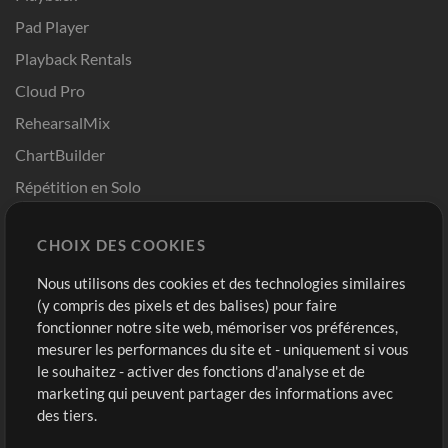
Pad Player
Playback Rentals
Cloud Pro
RehearsalMix
ChartBuilder
Répétition en Solo
Chart Pro
CHOIX DES COOKIES
Modèles ProPresenter
Sons
Nous utilisons des cookies et des technologies similaires
(y compris des pixels et des balises) pour faire
fonctionner notre site web, mémoriser vos préférences,
Boutique
Compte
mesurer les performances du site et - uniquement si vous
Acheter des crédits
Connexion
le souhaitez - activer des fonctions d'analyse et de
marketing qui peuvent partager des informations avec
Contenu gratuit
S'inscrire
des tiers.
Demander les pistes
Voir le panier