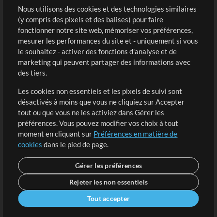
Sons
Nous utilisons des cookies et des technologies similaires
(y compris des pixels et des balises) pour faire
fonctionner notre site web, mémoriser vos préférences,
Boutique
Compte
mesurer les performances du site et - uniquement si vous
Acheter des crédits
Connexion
le souhaitez - activer des fonctions d'analyse et de
marketing qui peuvent partager des informations avec
Contenu gratuit
S'inscrire
des tiers.
Demander les pistes
Voir le panier
Les cookies non essentiels et les pixels de suivi sont
désactivés à moins que vous ne cliquiez sur Accepter
Extras
tout ou que vous ne les activiez dans Gérer les
Sessions
préférences. Vous pouvez modifier vos choix à tout
Soumettre votre contenu
moment en cliquant sur
Préférences en matière de
cookies
dans le pied de page.
Listes de lecture
Conférence MT
Gérer les préférences
Rejeter les non essentiels
Tout accepter