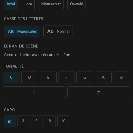
Arial
Lora
Montserrat
Oswald
En savoir plus
CASSE DES LETTRES
S'ABONNER
Majuscules
Normal
ÉCRAN DE SCÈNE
Accords inclus avec l'écran de scène
TONALITÉ
C
D
E
F
G
A
B
CAPO
3
5
8
10