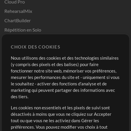
Cloud Pro
RehearsalMix
ChartBuilder
Répétition en Solo
Chart Pro
CHOIX DES COOKIES
Modèles ProPresenter
Sons
Nous utilisons des cookies et des technologies similaires
(y compris des pixels et des balises) pour faire
fonctionner notre site web, mémoriser vos préférences,
Boutique
Compte
mesurer les performances du site et - uniquement si vous
Acheter des crédits
Connexion
le souhaitez - activer des fonctions d'analyse et de
marketing qui peuvent partager des informations avec
Contenu gratuit
S'inscrire
des tiers.
Demander les pistes
Voir le panier
Les cookies non essentiels et les pixels de suivi sont
désactivés à moins que vous ne cliquiez sur Accepter
Extras
tout ou que vous ne les activiez dans Gérer les
Sessions
préférences. Vous pouvez modifier vos choix à tout