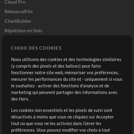
Cloud Pro
RehearsalMix
ChartBuilder
Répétition en Solo
Chart Pro
CHOIX DES COOKIES
Modèles ProPresenter
Sons
Nous utilisons des cookies et des technologies similaires
(y compris des pixels et des balises) pour faire
fonctionner notre site web, mémoriser vos préférences,
Boutique
Compte
mesurer les performances du site et - uniquement si vous
Acheter des crédits
Connexion
le souhaitez - activer des fonctions d'analyse et de
marketing qui peuvent partager des informations avec
Contenu gratuit
S'inscrire
des tiers.
Demander les pistes
Voir le panier
Les cookies non essentiels et les pixels de suivi sont
désactivés à moins que vous ne cliquiez sur Accepter
Extras
tout ou que vous ne les activiez dans Gérer les
Sessions
préférences. Vous pouvez modifier vos choix à tout