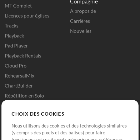
Compagnie
MT Complet
A propos de
Licences pour églises
Carrières
Tracks
Nouvelles
Playback
Pad Player
Playback Rentals
Cloud Pro
RehearsalMix
ChartBuilder
Répétition en Solo
Chart Pro
CHOIX DES COOKIES
Modèles ProPresenter
Sons
Nous utilisons des cookies et des technologies similaires
(y compris des pixels et des balises) pour faire
fonctionner notre site web, mémoriser vos préférences,