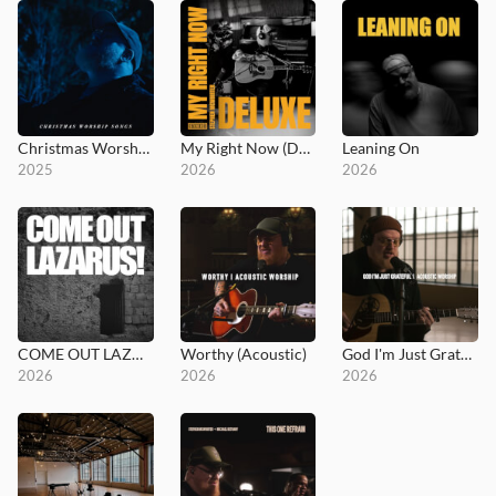
Christmas Worship Songs
My Right Now (Deluxe)
Leaning On
2025
2026
2026
COME OUT LAZARUS!
Worthy (Acoustic)
God I'm Just Grateful (Acoustic)
2026
2026
2026