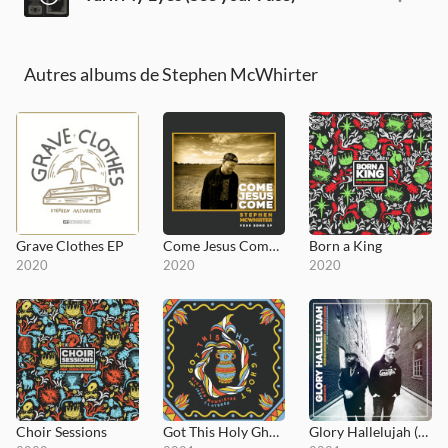
Autres albums de Stephen McWhirter
Grave Clothes EP
Come Jesus Come EP
Born a King
2020
2020
2020
Choir Sessions
Got This Holy Ghost
Glory Hallelujah (Radio Edit)