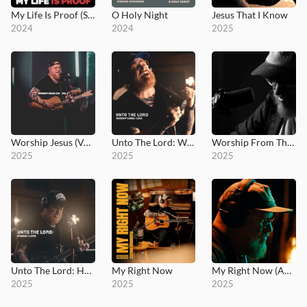
My Life Is Proof (Studio Sessions)
O Holy Night
Jesus That I Know
2024
2024
2025
Worship Jesus (Vol. 2 / Live)
Unto The Lord: Worship Songs I Love
Worship From The Studio
2025
2025
2025
Unto The Lord: Hymns I Love
My Right Now
My Right Now (Acoustic)
2025
2025
2025