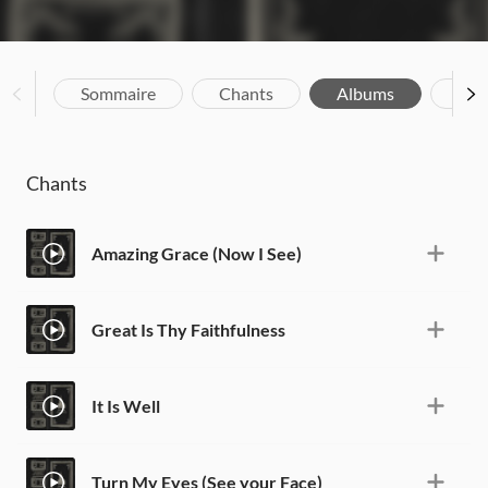
Sommaire
Chants
Albums
Bio
Chants
Amazing Grace (Now I See)
Great Is Thy Faithfulness
It Is Well
Turn My Eyes (See your Face)