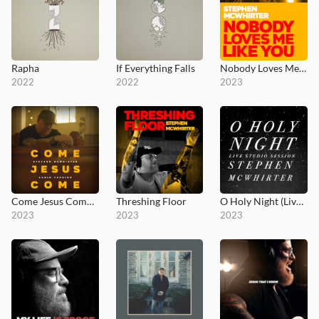
Rapha
If Everything Falls
Nobody Loves Me Like You
2022
2022
2023
Come Jesus Come (Radio Version)
Threshing Floor
O Holy Night (Live Studio Session)
2023
2023
2023