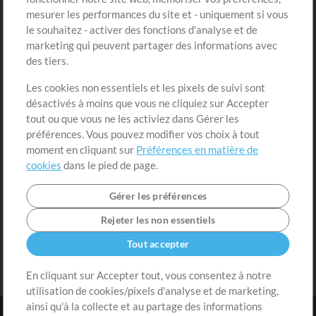
Boutique
Compte
mesurer les performances du site et - uniquement si vous
Acheter des crédits
Connexion
le souhaitez - activer des fonctions d'analyse et de
marketing qui peuvent partager des informations avec
Contenu gratuit
S'inscrire
des tiers.
Demander les pistes
Voir le panier
Les cookies non essentiels et les pixels de suivi sont
désactivés à moins que vous ne cliquiez sur Accepter
Extras
tout ou que vous ne les activiez dans Gérer les
Sessions
préférences. Vous pouvez modifier vos choix à tout
Soumettre votre contenu
moment en cliquant sur
Préférences en matière de
cookies
dans le pied de page.
Listes de lecture
Conférence MT
Gérer les préférences
Rejeter les non essentiels
Tout accepter
En cliquant sur Accepter tout, vous consentez à notre
utilisation de cookies/pixels d'analyse et de marketing,
ainsi qu'à la collecte et au partage des informations