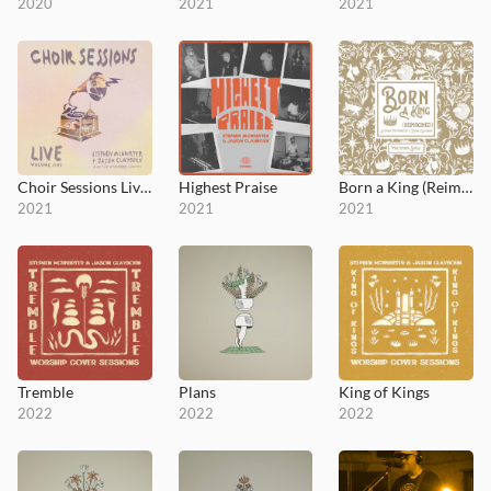
2020
2021
2021
Choir Sessions Live (Volume One)
Highest Praise
Born a King (Reimagined)
2021
2021
2021
Tremble
Plans
King of Kings
2022
2022
2022