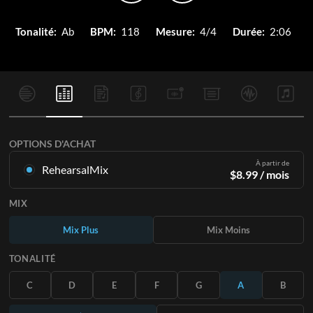
Tonalité:
Ab
BPM:
118
Mesure:
4/4
Durée:
2:06
OPTIONS D'ACHAT
À partir de
RehearsalMix
$
8.99
/ mois
Mixages créés à partir de l'enregistrement original.
MIX
Disponible dans les 12 tonalités avec des Mix Plus et Moins
pour chaque partition et le chant original.
Mix Plus
Mix Moins
En savoir plus
TONALITÉ
S'ABONNER
C
D
E
F
G
A
B