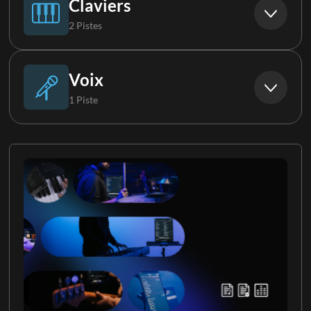
Claviers
2 Pistes
Clavier 1
Voix
1 Piste
Claviers
Choristes