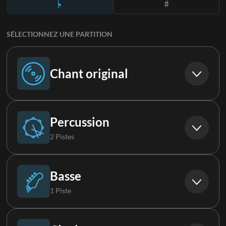
SÉLECTIONNEZ UNE PARTITION
Chant original
Chant original
Percussion
2 Pistes
Batterie
Basse
1 Piste
Boucle
Basse Synthé