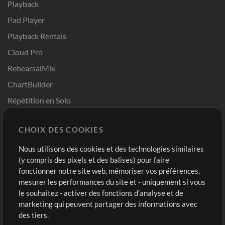
Playback
Pad Player
Playback Rentals
Cloud Pro
RehearsalMix
ChartBuilder
Répétition en Solo
Chart Pro
CHOIX DES COOKIES
Modèles ProPresenter
Sons
Nous utilisons des cookies et des technologies similaires
(y compris des pixels et des balises) pour faire
fonctionner notre site web, mémoriser vos préférences,
Boutique
Compte
mesurer les performances du site et - uniquement si vous
Acheter des crédits
Connexion
le souhaitez - activer des fonctions d'analyse et de
marketing qui peuvent partager des informations avec
Contenu gratuit
S'inscrire
des tiers.
Demander les pistes
Voir le panier