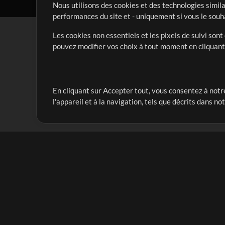
Nous utilisons des cookies et des technologies simila
performances du site et - uniquement si vous le souh
Les cookies non essentiels et les pixels de suivi son
pouvez modifier vos choix à tout moment en cliquan
En cliquant sur Accepter tout, vous consentez à notre
Notre mission est de servir les responsables de loua
l'appareil et à la navigation, tels que décrits dans no
créant des ressources qui leur permettent d'optimise
compte vraiment.
Mix Plus
Produits
Ressources
MultiTracks One
Chants