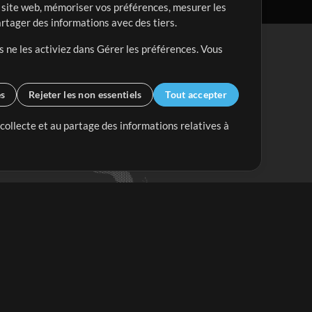
re site web, mémoriser vos préférences, mesurer les
artager des informations avec des tiers.
s ne les activiez dans Gérer les préférences. Vous
es
Rejeter les non essentiels
Tout accepter
 collecte et au partage des informations relatives à
Mix Plus
Mix Moins
Commencer
'abonner à
la Newsletter de
ultiTracksFr.com