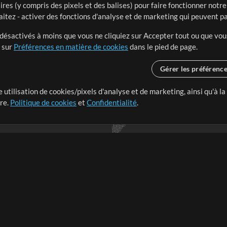
ires (y compris des pixels et des balises) pour faire fonctionner not
aitez - activer des fonctions d'analyse et de marketing qui peuvent p
t désactivés à moins que vous ne cliquiez sur Accepter tout ou que vou
t sur
Préférences en matière de cookies
dans le pied de page.
Gérer les préférenc
 utilisation de cookies/pixels d'analyse et de marketing, ainsi qu'à la
nge dans le monde entier en
tre.
Politique de cookies
et
Confidentialité
.
r leur temps pour ce qui
Boutique
Compte
S
M
Acheter des crédits
Connexion