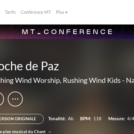
Tarifs
Conférence MT
Plus
oche de Paz
hing Wind Worship
,
Rushing Wind Kids
-
Na
Tonalité:
Ab
BPM:
118
Mesure:
4/
ERSION ORIGINALE
le plan musical du Chant