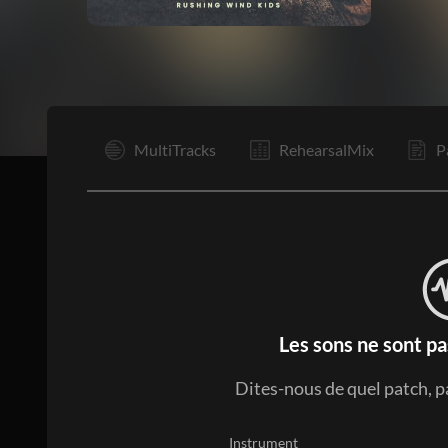
I
MultiTracks
RehearsalMix
P
Les sons ne sont pa
Dites-nous de quel patch, p
Instrument