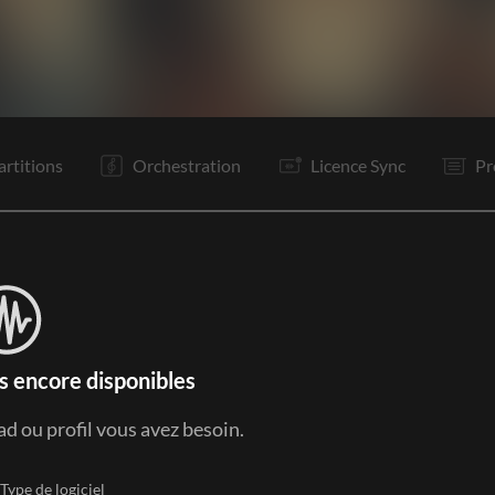
C1
It
C2
Is
Is
Tr
C3
Tg
Tg
F
artitions
Orchestration
Licence Sync
Pr
s encore disponibles
ad ou profil vous avez besoin.
Type de logiciel