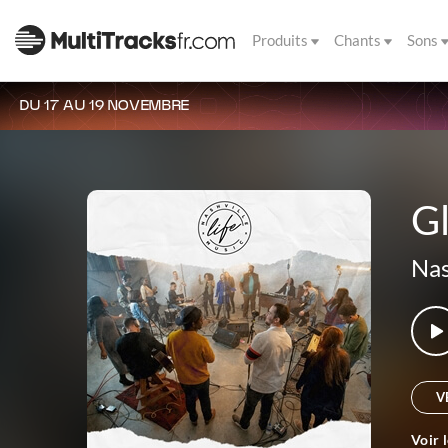
Produits
Chants
Sons
DU 17 AU 19 NOVEMBRE
G
Nas
V
Voir 