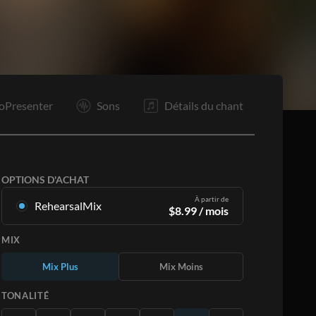
R2
O
O
F
oPresenter
Sons
Détails du chant
OPTIONS D'ACHAT
À partir de
RehearsalMix
$
8.99
/ mois
Mixages créés à partir de l'enregistrement
MIX
original. Disponible dans les 12 tonalités avec
des Mix Plus et Moins pour chaque partition et
Mix Plus
Mix Moins
le chant original.
En savoir plus
TONALITÉ