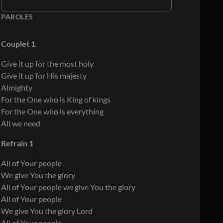
PAROLES
Couplet 1
Give it up for the most holy
Give it up for His majesty
Almighty
For the One who is King of kings
For the One who is everything
All we need
Refrain 1
All of Your people
We give You the glory
All of Your people we give You the glory
All of Your people
We give You the glory Lord
All of Your people