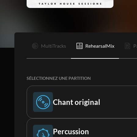
I
MultiTracks
RehearsalMix
P
SÉLECTIONNEZ UNE PARTITION
Chant original
Chant original
Percussion