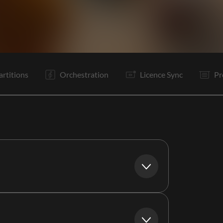
I
C1
R1
Re
C2
R1
R2
P
P
P
P
R1
artitions
Orchestration
Licence Sync
Pr