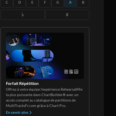
S'ABONNER
C
D
E
F
G
A
B
Forfait Répétition
Offrez à votre équipe l'expérience RehearsalMix
la plus puissante dans ChartBuilder® avec un
accès complet au catalogue de partitions de
MultiTracksFr.com grâce à Chart Pro.
En savoir plus