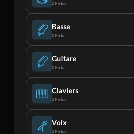
2 Pistes
Batterie (Live)
Basse
1 Piste
Percussions
Basse
Guitare
1 Piste
Guitare électrique 1
Claviers
3 Pistes
Piano
Voix
2 Pistes