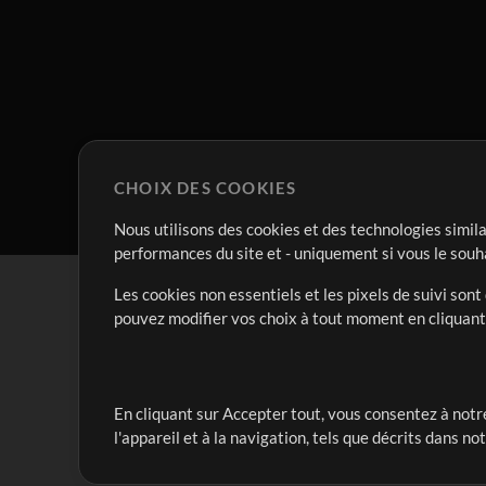
CHOIX DES COOKIES
Nous utilisons des cookies et des technologies simila
performances du site et - uniquement si vous le souh
Les cookies non essentiels et les pixels de suivi son
pouvez modifier vos choix à tout moment en cliquan
En cliquant sur Accepter tout, vous consentez à notre
Notre mission est de servir les responsables de loua
l'appareil et à la navigation, tels que décrits dans no
créant des ressources qui leur permettent d'optimise
compte vraiment.