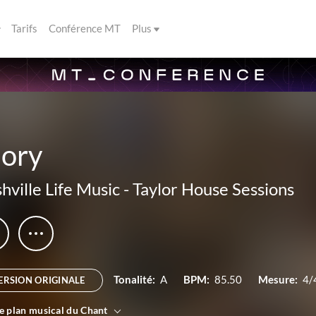
Tarifs
Conférence MT
Plus
lory
hville Life Music
-
Taylor House Sessions
Tonalité:
A
BPM:
85.50
Mesure:
4/
ERSION ORIGINALE
le plan musical du Chant