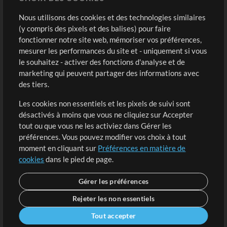
Modèles ProPresenter
Sons
Nous utilisons des cookies et des technologies similaires
(y compris des pixels et des balises) pour faire
fonctionner notre site web, mémoriser vos préférences,
Boutique
Compte
mesurer les performances du site et - uniquement si vous
Acheter des crédits
Connexion
le souhaitez - activer des fonctions d'analyse et de
marketing qui peuvent partager des informations avec
Contenu gratuit
S'inscrire
des tiers.
Demander les pistes
Voir le panier
Les cookies non essentiels et les pixels de suivi sont
désactivés à moins que vous ne cliquiez sur Accepter
Extras
tout ou que vous ne les activiez dans Gérer les
Sessions
préférences. Vous pouvez modifier vos choix à tout
Soumettre votre contenu
moment en cliquant sur
Préférences en matière de
cookies
dans le pied de page.
Listes de lecture
Conférence MT
Gérer les préférences
Rejeter les non essentiels
Tout accepter