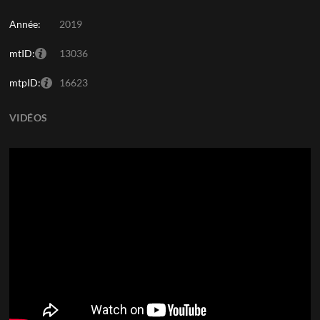
Année:
2019
mtID:
13036
mtpID:
16623
VIDÉOS