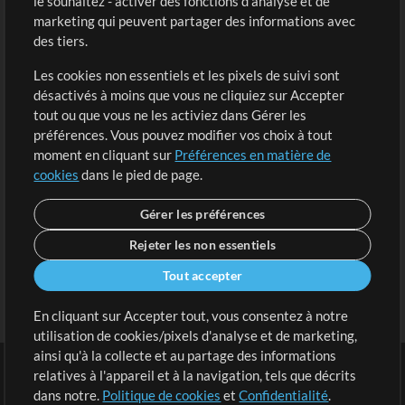
le souhaitez - activer des fonctions d'analyse et de
marketing qui peuvent partager des informations avec
Contenu gratuit
S'inscrire
des tiers.
Demander les pistes
Voir le panier
Les cookies non essentiels et les pixels de suivi sont
désactivés à moins que vous ne cliquiez sur Accepter
Extras
tout ou que vous ne les activiez dans Gérer les
Sessions
préférences. Vous pouvez modifier vos choix à tout
Soumettre votre contenu
moment en cliquant sur
Préférences en matière de
cookies
dans le pied de page.
Listes de lecture
Conférence MT
Gérer les préférences
Rejeter les non essentiels
Tout accepter
En cliquant sur Accepter tout, vous consentez à notre
utilisation de cookies/pixels d'analyse et de marketing,
ainsi qu'à la collecte et au partage des informations
relatives à l'appareil et à la navigation, tels que décrits
dans notre.
Politique de cookies
et
Confidentialité
.