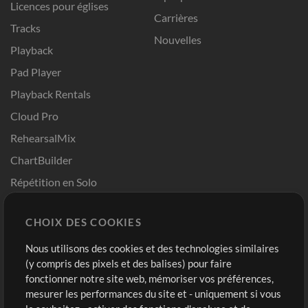
Licences pour églises
Carrières
Tracks
Nouvelles
Playback
Pad Player
Playback Rentals
Cloud Pro
RehearsalMix
ChartBuilder
Répétition en Solo
Chart Pro
CHOIX DES COOKIES
Modèles ProPresenter
Sons
Nous utilisons des cookies et des technologies similaires
(y compris des pixels et des balises) pour faire
fonctionner notre site web, mémoriser vos préférences,
Boutique
Compte
mesurer les performances du site et - uniquement si vous
Acheter des crédits
Connexion