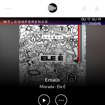
DU 17 AU 19
NOVEMBRE
Emaús
Morada
-
Ele É