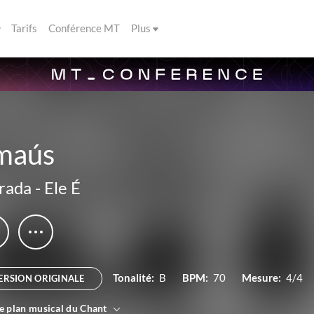
Tarifs
Conférence MT
Plus
maús
rada
-
Ele É
Tonalité:
B
BPM:
70
Mesure:
4/4
ERSION ORIGINALE
le plan musical du Chant