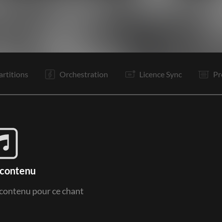
V1
Pr
R1
P
To
Pr
R1
P
Co
F
artitions
Orchestration
Licence Sync
Pr
 contenu
e contenu pour ce chant