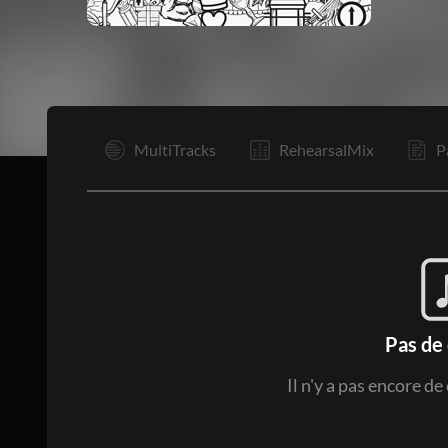
I
MultiTracks
RehearsalMix
P
Pas de
Il n'y a pas encore d