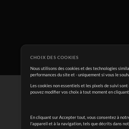
CHOIX DES COOKIES
Nous utilisons des cookies et des technologies simila
performances du site et - uniquement si vous le souh
Les cookies non essentiels et les pixels de suivi son
pouvez modifier vos choix à tout moment en cliquan
En cliquant sur Accepter tout, vous consentez à notre
Notre mission est de servir les responsables de loua
l'appareil et à la navigation, tels que décrits dans no
créant des ressources qui leur permettent d'optimise