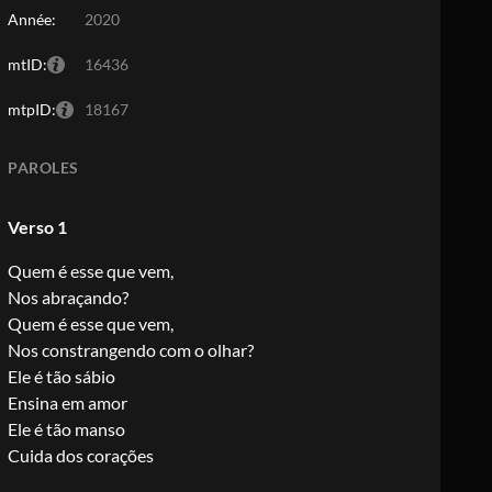
Année:
2020
mtID:
16436
mtpID:
18167
PAROLES
Verso 1
Quem é esse que vem,
Nos abraçando?
Quem é esse que vem,
Nos constrangendo com o olhar?
Ele é tão sábio
Ensina em amor
Ele é tão manso
Cuida dos corações