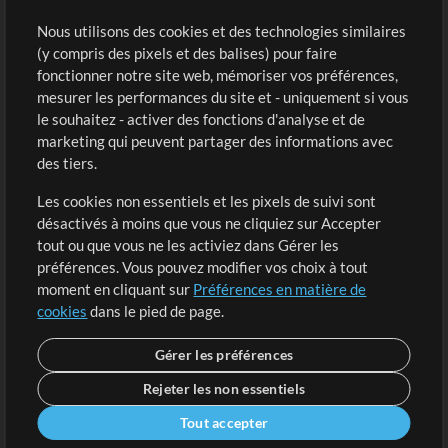
Sons
Nous utilisons des cookies et des technologies similaires
(y compris des pixels et des balises) pour faire
fonctionner notre site web, mémoriser vos préférences,
Boutique
Compte
mesurer les performances du site et - uniquement si vous
Acheter des crédits
Connexion
le souhaitez - activer des fonctions d'analyse et de
marketing qui peuvent partager des informations avec
Contenu gratuit
S'inscrire
des tiers.
Demander les pistes
Voir le panier
Les cookies non essentiels et les pixels de suivi sont
désactivés à moins que vous ne cliquiez sur Accepter
Extras
tout ou que vous ne les activiez dans Gérer les
Sessions
préférences. Vous pouvez modifier vos choix à tout
Soumettre votre contenu
moment en cliquant sur
Préférences en matière de
cookies
dans le pied de page.
Listes de lecture
Conférence MT
Gérer les préférences
Rejeter les non essentiels
Tout accepter