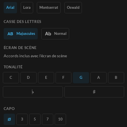
Arial
Lora
Montserrat
Oswald
En savoir plus
S'ABONNER
CASSE DES LETTRES
Majuscules
Normal
ÉCRAN DE SCÈNE
Accords inclus avec l'écran de scène
TONALITÉ
C
D
E
F
G
A
B
CAPO
3
5
7
10