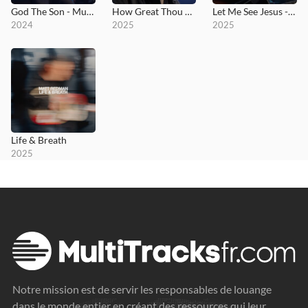
God The Son - MultiTracks.com Session
How Great Thou Art (Until That Day) - MultiTracks.com Re:Covered Session
Let Me See Jesus - MultiTracks.com Session
2024
2025
2025
Life & Breath
2025
Notre mission est de servir les responsables de louange
dans le monde entier en créant des ressources qui leur