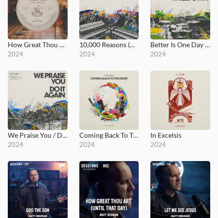
How Great Thou Art (Until That Day)
10,000 Reasons (Bless the Lord)
Better Is One Day / Facedown
2024
2024
2024
We Praise You / Do It Again
Coming Back To The Heart
In Excelsis
2024
2024
2024