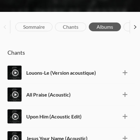
Sommaire
Chants
Albums
Bio
Chants
Louons-Le (Version acoustique)
All Praise (Acoustic)
Upon Him (Acoustic Edit)
Jesus Your Name (Acoustic)