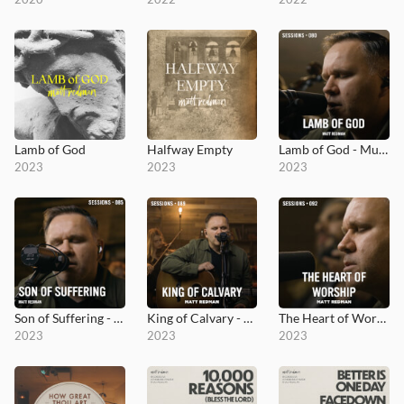
Lamb of God
Halfway Empty
Lamb of God - MultiTracks.com Session
2023
2023
2023
Son of Suffering - MultiTracks.com Session
King of Calvary - MultiTracks.com Session
The Heart of Worship - MultiTracks.com Session
2023
2023
2023