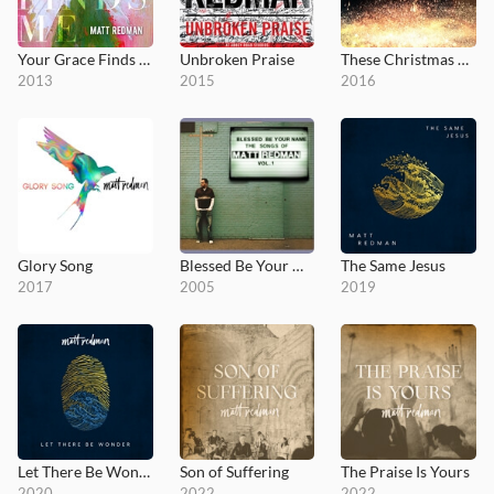
Your Grace Finds Me
Unbroken Praise
These Christmas Lights
2013
2015
2016
Glory Song
Blessed Be Your Name (The Songs of Matt Redman, Vol. 1)
The Same Jesus
2017
2005
2019
Let There Be Wonder
Son of Suffering
The Praise Is Yours
2020
2022
2022