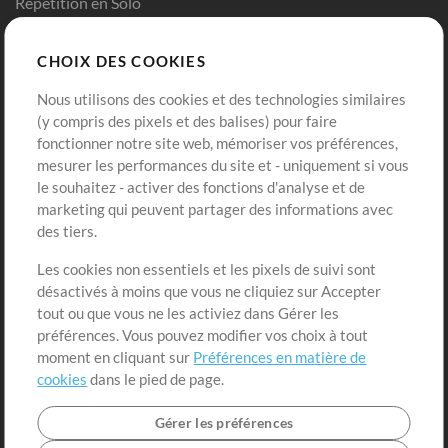
Répétition en Solo
Chart Pro
CHOIX DES COOKIES
Modèles ProPresenter
Sons
Nous utilisons des cookies et des technologies similaires
(y compris des pixels et des balises) pour faire
fonctionner notre site web, mémoriser vos préférences,
Boutique
Compte
mesurer les performances du site et - uniquement si vous
Acheter des crédits
Connexion
le souhaitez - activer des fonctions d'analyse et de
marketing qui peuvent partager des informations avec
Contenu gratuit
S'inscrire
des tiers.
Demander les pistes
Voir le panier
Les cookies non essentiels et les pixels de suivi sont
désactivés à moins que vous ne cliquiez sur Accepter
Extras
tout ou que vous ne les activiez dans Gérer les
Sessions
préférences. Vous pouvez modifier vos choix à tout
Soumettre votre contenu
moment en cliquant sur
Préférences en matière de
cookies
dans le pied de page.
Listes de lecture
Conférence MT
Gérer les préférences