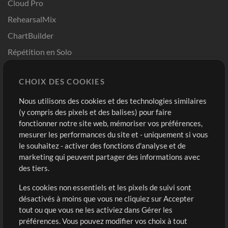
Cloud Pro
RehearsalMix
ChartBuilder
Répétition en Solo
Chart Pro
CHOIX DES COOKIES
Modèles ProPresenter
Sons
Nous utilisons des cookies et des technologies similaires
(y compris des pixels et des balises) pour faire
fonctionner notre site web, mémoriser vos préférences,
Boutique
Compte
mesurer les performances du site et - uniquement si vous
Acheter des crédits
Connexion
le souhaitez - activer des fonctions d'analyse et de
marketing qui peuvent partager des informations avec
Contenu gratuit
S'inscrire
des tiers.
Demander les pistes
Voir le panier
Les cookies non essentiels et les pixels de suivi sont
désactivés à moins que vous ne cliquiez sur Accepter
Extras
tout ou que vous ne les activiez dans Gérer les
Sessions
préférences. Vous pouvez modifier vos choix à tout