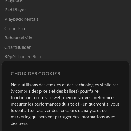
Playback
Pad Player
Playback Rentals
Cloud Pro
RehearsalMix
ChartBuilder
Répétition en Solo
Chart Pro
CHOIX DES COOKIES
Modèles ProPresenter
Sons
Nous utilisons des cookies et des technologies similaires
(y compris des pixels et des balises) pour faire
fonctionner notre site web, mémoriser vos préférences,
Boutique
Compte
mesurer les performances du site et - uniquement si vous
Acheter des crédits
Connexion
le souhaitez - activer des fonctions d'analyse et de
marketing qui peuvent partager des informations avec
Contenu gratuit
S'inscrire
des tiers.
Demander les pistes
Voir le panier