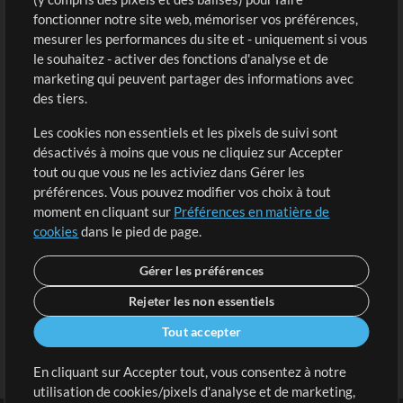
fonctionner notre site web, mémoriser vos préférences,
Boutique
Compte
mesurer les performances du site et - uniquement si vous
Acheter des crédits
Connexion
le souhaitez - activer des fonctions d'analyse et de
marketing qui peuvent partager des informations avec
Contenu gratuit
S'inscrire
des tiers.
Demander les pistes
Voir le panier
Les cookies non essentiels et les pixels de suivi sont
désactivés à moins que vous ne cliquiez sur Accepter
Extras
tout ou que vous ne les activiez dans Gérer les
Sessions
préférences. Vous pouvez modifier vos choix à tout
Soumettre votre contenu
moment en cliquant sur
Préférences en matière de
cookies
dans le pied de page.
Listes de lecture
Conférence MT
Gérer les préférences
Rejeter les non essentiels
Tout accepter
En cliquant sur Accepter tout, vous consentez à notre
utilisation de cookies/pixels d'analyse et de marketing,