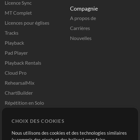
Licence Sync
Compagnie
MT Complet
A propos de
Licences pour églises
Carrières
Tracks
Nouvelles
Playback
Pad Player
Playback Rentals
Cloud Pro
RehearsalMix
ChartBuilder
Répétition en Solo
Chart Pro
CHOIX DES COOKIES
Modèles ProPresenter
Sons
Nous utilisons des cookies et des technologies similaires
(y compris des pixels et des balises) pour faire