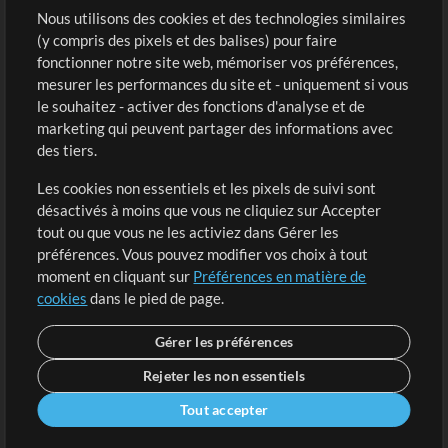
Sons
Nous utilisons des cookies et des technologies similaires
(y compris des pixels et des balises) pour faire
fonctionner notre site web, mémoriser vos préférences,
Boutique
Compte
mesurer les performances du site et - uniquement si vous
Acheter des crédits
Connexion
le souhaitez - activer des fonctions d'analyse et de
marketing qui peuvent partager des informations avec
Contenu gratuit
S'inscrire
des tiers.
Demander les pistes
Voir le panier
Les cookies non essentiels et les pixels de suivi sont
désactivés à moins que vous ne cliquiez sur Accepter
Extras
tout ou que vous ne les activiez dans Gérer les
Sessions
préférences. Vous pouvez modifier vos choix à tout
Soumettre votre contenu
moment en cliquant sur
Préférences en matière de
cookies
dans le pied de page.
Listes de lecture
Conférence MT
Gérer les préférences
Rejeter les non essentiels
Tout accepter