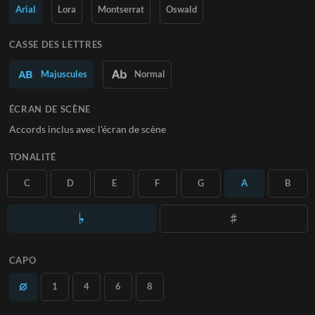
Arial
Lora
Montserrat
Oswald
En savoir plus
CASSE DES LETTRES
S'ABONNER
Majuscules
Normal
ÉCRAN DE SCÈNE
Accords inclus avec l'écran de scène
TONALITÉ
C
D
E
F
G
A
B
CAPO
1
4
6
8