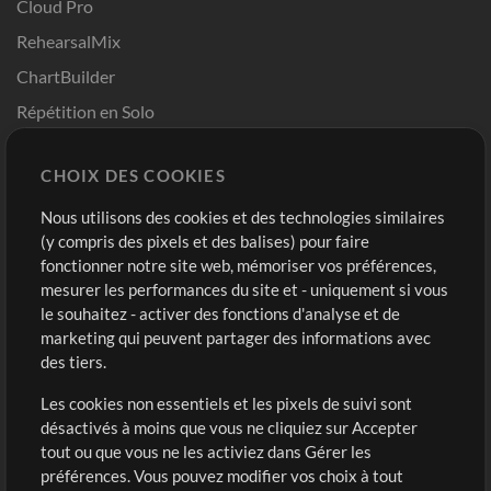
Cloud Pro
RehearsalMix
ChartBuilder
Répétition en Solo
Chart Pro
CHOIX DES COOKIES
Modèles ProPresenter
Sons
Nous utilisons des cookies et des technologies similaires
(y compris des pixels et des balises) pour faire
fonctionner notre site web, mémoriser vos préférences,
Boutique
Compte
mesurer les performances du site et - uniquement si vous
Acheter des crédits
Connexion
le souhaitez - activer des fonctions d'analyse et de
marketing qui peuvent partager des informations avec
Contenu gratuit
S'inscrire
des tiers.
Demander les pistes
Voir le panier
Les cookies non essentiels et les pixels de suivi sont
désactivés à moins que vous ne cliquiez sur Accepter
Extras
tout ou que vous ne les activiez dans Gérer les
Sessions
préférences. Vous pouvez modifier vos choix à tout