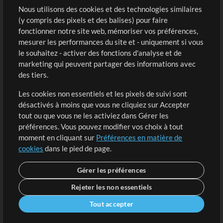
Sons
Nous utilisons des cookies et des technologies similaires
(y compris des pixels et des balises) pour faire
fonctionner notre site web, mémoriser vos préférences,
Boutique
Compte
mesurer les performances du site et - uniquement si vous
Acheter des crédits
Connexion
le souhaitez - activer des fonctions d'analyse et de
marketing qui peuvent partager des informations avec
Contenu gratuit
S'inscrire
des tiers.
Demander les pistes
Voir le panier
Les cookies non essentiels et les pixels de suivi sont
désactivés à moins que vous ne cliquiez sur Accepter
Extras
tout ou que vous ne les activiez dans Gérer les
Sessions
préférences. Vous pouvez modifier vos choix à tout
Soumettre votre contenu
moment en cliquant sur
Préférences en matière de
cookies
dans le pied de page.
Listes de lecture
Conférence MT
Gérer les préférences
Rejeter les non essentiels
Tout accepter