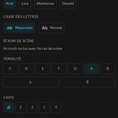
Arial
Lora
Montserrat
Oswald
En savoir plus
CASSE DES LETTRES
S'ABONNER
Majuscules
Normal
ÉCRAN DE SCÈNE
Accords inclus avec l'écran de scène
TONALITÉ
C
D
E
F
G
A
B
CAPO
2
5
7
9