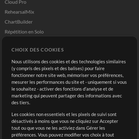
Cloud Pro
RehearsalMix
ChartBuilder
Répétition en Solo
Chart Pro
CHOIX DES COOKIES
Modèles ProPresenter
Sons
Nous utilisons des cookies et des technologies similaires
(y compris des pixels et des balises) pour faire
fonctionner notre site web, mémoriser vos préférences,
Boutique
Compte
mesurer les performances du site et - uniquement si vous
Acheter des crédits
Connexion
le souhaitez - activer des fonctions d'analyse et de
marketing qui peuvent partager des informations avec
Contenu gratuit
S'inscrire
des tiers.
Demander les pistes
Voir le panier
Les cookies non essentiels et les pixels de suivi sont
désactivés à moins que vous ne cliquiez sur Accepter
Extras
tout ou que vous ne les activiez dans Gérer les
Sessions
préférences. Vous pouvez modifier vos choix à tout