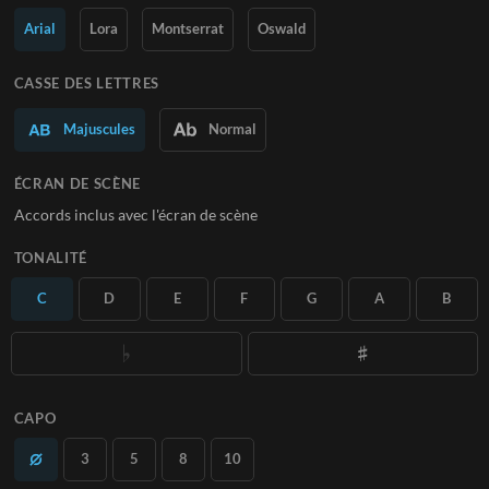
Arial
Lora
Montserrat
Oswald
En savoir plus
S'ABONNER
CASSE DES LETTRES
Majuscules
Normal
ÉCRAN DE SCÈNE
Accords inclus avec l'écran de scène
TONALITÉ
C
D
E
F
G
A
B
CAPO
3
5
8
10