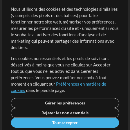
Sons
Nous utilisons des cookies et des technologies similaires
(y compris des pixels et des balises) pour faire
fonctionner notre site web, mémoriser vos préférences,
Boutique
Compte
mesurer les performances du site et - uniquement si vous
Acheter des crédits
Connexion
le souhaitez - activer des fonctions d'analyse et de
marketing qui peuvent partager des informations avec
Contenu gratuit
S'inscrire
des tiers.
Demander les pistes
Voir le panier
Les cookies non essentiels et les pixels de suivi sont
désactivés à moins que vous ne cliquiez sur Accepter
Extras
tout ou que vous ne les activiez dans Gérer les
Sessions
préférences. Vous pouvez modifier vos choix à tout
Soumettre votre contenu
moment en cliquant sur
Préférences en matière de
cookies
dans le pied de page.
Listes de lecture
Conférence MT
Gérer les préférences
Rejeter les non essentiels
Tout accepter