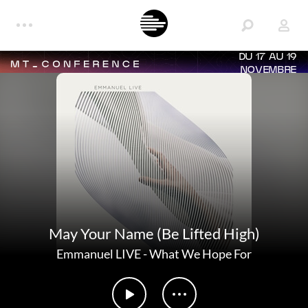
DU 17 AU 19
NOVEMBRE
May Your Name (Be Lifted High)
Emmanuel LIVE
-
What We Hope For