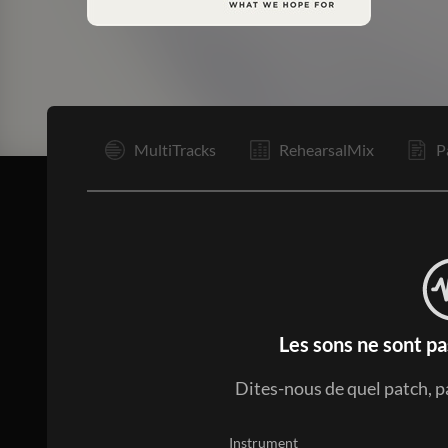
I
MultiTracks
RehearsalMix
P
Les sons ne sont pa
Dites-nous de quel patch, p
Instrument