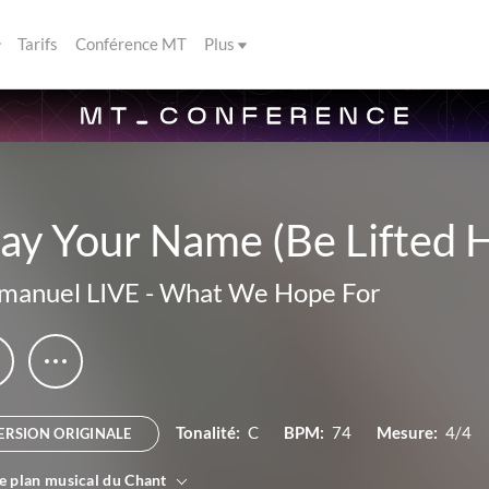
Tarifs
Conférence MT
Plus
ay Your Name (Be Lifted H
manuel LIVE
-
What We Hope For
Tonalité:
C
BPM:
74
Mesure:
4/4
ERSION ORIGINALE
le plan musical du Chant