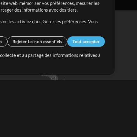
re site web, mémoriser vos préférences, mesurer les
artager des informations avec des tiers.
s ne les activiez dans Gérer les préférences. Vous
es
Rejeter les non essentiels
Tout accepter
 collecte et au partage des informations relatives à
Mix Plus
Mix Moins
Commencer
'abonner à
la Newsletter de
ultiTracksFr.com