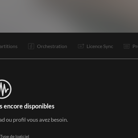
R
R
Tg
Tg
Tg
R
R
Tg
Tg
F
artitions
Orchestration
Licence Sync
Pr
s encore disponibles
ad ou profil vous avez besoin.
Type de logiciel