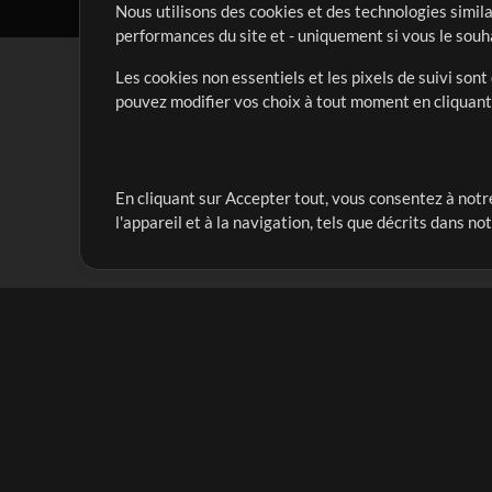
Nous utilisons des cookies et des technologies simila
performances du site et - uniquement si vous le souh
Les cookies non essentiels et les pixels de suivi son
pouvez modifier vos choix à tout moment en cliquan
En cliquant sur Accepter tout, vous consentez à notre
Notre mission est de servir les responsables de loua
l'appareil et à la navigation, tels que décrits dans no
créant des ressources qui leur permettent d'optimise
compte vraiment.
Mix Plus
Produits
Ressources
MultiTracks One
Chants