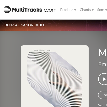
Produits
Chants
Sons
DU 17 AU 19 NOVEMBRE
M
Em
V
Voir 