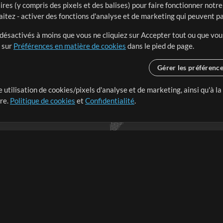
ires (y compris des pixels et des balises) pour faire fonctionner not
aitez - activer des fonctions d'analyse et de marketing qui peuvent p
t désactivés à moins que vous ne cliquiez sur Accepter tout ou que vou
t sur
Préférences en matière de cookies
dans le pied de page.
Gérer les préférenc
 utilisation de cookies/pixels d'analyse et de marketing, ainsi qu'à la
nge dans le monde entier en
tre.
Politique de cookies
et
Confidentialité
.
r leur temps pour ce qui
Boutique
Compte
S
M
Acheter des crédits
Connexion