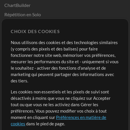
ChartBuilder
Répétition en Solo
Chart Pro
CHOIX DES COOKIES
Modèles ProPresenter
Sons
Nous utilisons des cookies et des technologies similaires
(y compris des pixels et des balises) pour faire
fonctionner notre site web, mémoriser vos préférences,
Boutique
Compte
mesurer les performances du site et - uniquement si vous
Acheter des crédits
Connexion
le souhaitez - activer des fonctions d'analyse et de
marketing qui peuvent partager des informations avec
Contenu gratuit
S'inscrire
des tiers.
Demander les pistes
Voir le panier
Les cookies non essentiels et les pixels de suivi sont
désactivés à moins que vous ne cliquiez sur Accepter
Extras
tout ou que vous ne les activiez dans Gérer les
Sessions
préférences. Vous pouvez modifier vos choix à tout
Soumettre votre contenu
moment en cliquant sur
Préférences en matière de
cookies
dans le pied de page.
Listes de lecture