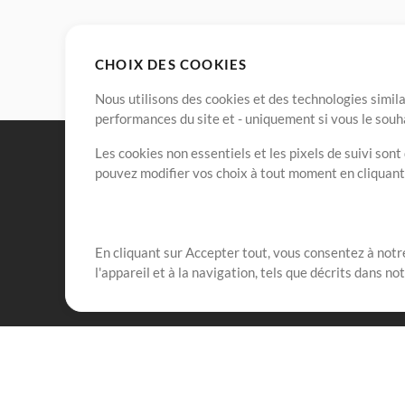
CHOIX DES COOKIES
Nous utilisons des cookies et des technologies simila
performances du site et - uniquement si vous le souh
Les cookies non essentiels et les pixels de suivi son
pouvez modifier vos choix à tout moment en cliquan
En cliquant sur Accepter tout, vous consentez à notre
Notre mission est de servir les responsables de loua
l'appareil et à la navigation, tels que décrits dans no
créant des ressources qui leur permettent d'optimise
compte vraiment.