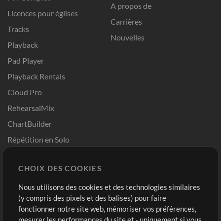
A propos de
Licences pour églises
Carrières
Tracks
Nouvelles
Playback
Pad Player
Playback Rentals
Cloud Pro
RehearsalMix
ChartBuilder
Répétition en Solo
Chart Pro
CHOIX DES COOKIES
Modèles ProPresenter
Sons
Nous utilisons des cookies et des technologies similaires
(y compris des pixels et des balises) pour faire
fonctionner notre site web, mémoriser vos préférences,
Boutique
Compte
mesurer les performances du site et - uniquement si vous