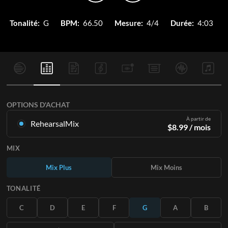
Tonalité:
G
BPM:
66.50
Mesure:
4/4
Durée:
4:03
OPTIONS D'ACHAT
À partir de
RehearsalMix
$
8.99
/ mois
Mixages créés à partir de l'enregistrement original.
MIX
Disponible dans les 12 tonalités avec des Mix Plus et Moins
pour chaque partition et le chant original.
Mix Plus
Mix Moins
En savoir plus
TONALITÉ
S'ABONNER
C
D
E
F
G
A
B