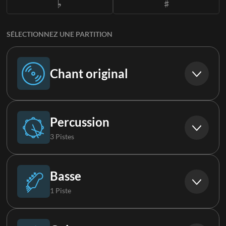
SÉLECTIONNEZ UNE PARTITION
Chant original
Chant original
Percussion
3 Pistes
Batterie
Basse
1 Piste
Tambourin 1
Basse