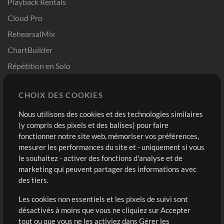
Playback Rentals
Cloud Pro
RehearsalMix
ChartBuilder
Répétition en Solo
Chart Pro
CHOIX DES COOKIES
Modèles ProPresenter
Sons
Nous utilisons des cookies et des technologies similaires
(y compris des pixels et des balises) pour faire
fonctionner notre site web, mémoriser vos préférences,
Boutique
Compte
mesurer les performances du site et - uniquement si vous
Acheter des crédits
Connexion
le souhaitez - activer des fonctions d'analyse et de
marketing qui peuvent partager des informations avec
Contenu gratuit
S'inscrire
des tiers.
Demander les pistes
Voir le panier
Les cookies non essentiels et les pixels de suivi sont
désactivés à moins que vous ne cliquiez sur Accepter
Extras
tout ou que vous ne les activiez dans Gérer les