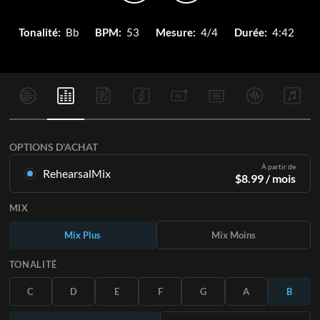
Tonalité:
Bb
BPM:
53
Mesure:
4/4
Durée:
4:42
OPTIONS D'ACHAT
À partir de
RehearsalMix
$
8.99
/ mois
Mixages créés à partir de l'enregistrement original.
MIX
Disponible dans les 12 tonalités avec des Mix Plus et Moins
pour chaque partition et le chant original.
Mix Plus
Mix Moins
En savoir plus
TONALITÉ
S'ABONNER
C
D
E
F
G
A
B