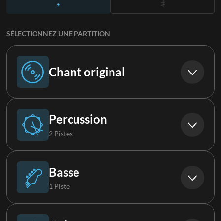
SÉLECTIONNEZ UNE PARTITION
Chant original
Chant original
Percussion
2 Pistes
Batterie
Basse
1 Piste
Boucle
Basse