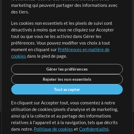
marketing qui peuvent partager des informations avec
Contenu gratuit
S'inscrire
des tiers.
Demander les pistes
Voir le panier
Les cookies non essentiels et les pixels de suivi sont
désactivés à moins que vous ne cliquiez sur Accepter
Extras
tout ou que vous ne les activiez dans Gérer les
Sessions
préférences. Vous pouvez modifier vos choix à tout
Soumettre votre contenu
moment en cliquant sur
Préférences en matière de
cookies
dans le pied de page.
Listes de lecture
Conférence MT
Gérer les préférences
Rejeter les non essentiels
Tout accepter
En cliquant sur Accepter tout, vous consentez à notre
utilisation de cookies/pixels d'analyse et de marketing,
ainsi qu'à la collecte et au partage des informations
relatives à l'appareil et à la navigation, tels que décrits
dans notre.
Politique de cookies
et
Confidentialité
.
Conditions
|
Confidentialité
|