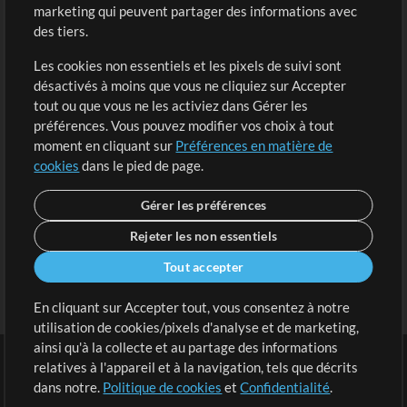
marketing qui peuvent partager des informations avec
Contenu gratuit
S'inscrire
des tiers.
Demander les pistes
Voir le panier
Les cookies non essentiels et les pixels de suivi sont
désactivés à moins que vous ne cliquiez sur Accepter
Extras
tout ou que vous ne les activiez dans Gérer les
Sessions
préférences. Vous pouvez modifier vos choix à tout
Soumettre votre contenu
moment en cliquant sur
Préférences en matière de
cookies
dans le pied de page.
Listes de lecture
Conférence MT
Gérer les préférences
Rejeter les non essentiels
Tout accepter
En cliquant sur Accepter tout, vous consentez à notre
utilisation de cookies/pixels d'analyse et de marketing,
ainsi qu'à la collecte et au partage des informations
relatives à l'appareil et à la navigation, tels que décrits
dans notre.
Politique de cookies
et
Confidentialité
.
Conditions
|
Confidentialité
|