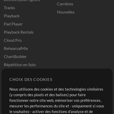
Carrières
Tracks
Nouvelles
Playback
Pad Player
Playback Rentals
Cloud Pro
RehearsalMix
ChartBuilder
Répétition en Solo
Chart Pro
CHOIX DES COOKIES
Modèles ProPresenter
Sons
Nous utilisons des cookies et des technologies similaires
(y compris des pixels et des balises) pour faire
fonctionner notre site web, mémoriser vos préférences,
Boutique
Compte
mesurer les performances du site et - uniquement si vous
Acheter des crédits
Connexion
le souhaitez - activer des fonctions d'analyse et de