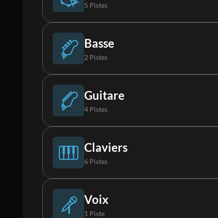
5 Pistes
Batterie
Basse
2 Pistes
Percussions
Basse
Guitare
4 Pistes
Boucle
Basse Synthé
Guitare acoustique
Claviers
6 Pistes
Boucle 2
Guitare électrique 1
Rhodes
Voix
1 Piste