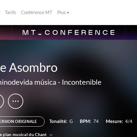
Tarifs
Conférence MT
Plus
e Asombro
inodevida música
-
Incontenible
Tonalité:
G
BPM:
74
Mesure:
4/4
ERSION ORIGINALE
le plan musical du Chant