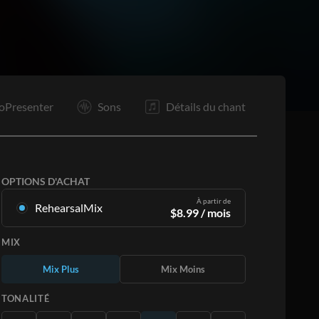
Is
Is
Bo
Bo
Bo
Bo
F
oPresenter
Sons
Détails du chant
OPTIONS D'ACHAT
À partir de
RehearsalMix
$
8.99
/ mois
Mixages créés à partir de l'enregistrement
MIX
original. Disponible dans les 12 tonalités avec
des Mix Plus et Moins pour chaque partition et
Mix Plus
Mix Moins
le chant original.
En savoir plus
TONALITÉ