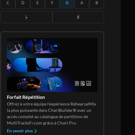
S'ABONNER
C
D
E
F
G
A
B
Forfait Répétition
Offrez à votre équipe l'expérience RehearsalMix
la plus puissante dans ChartBuilder® avec un
accès complet au catalogue de partitions de
MultiTracksFr.com grâce à Chart Pro.
En savoir plus