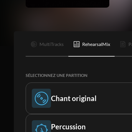
I
MultiTracks
RehearsalMix
P
SÉLECTIONNEZ UNE PARTITION
Chant original
Chant original
Percussion