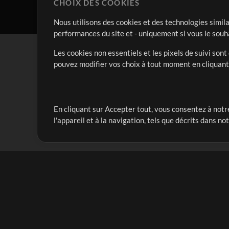
CHOIX DES COOKIES
Nous utilisons des cookies et des technologies simila
performances du site et - uniquement si vous le souh
Les cookies non essentiels et les pixels de suivi son
pouvez modifier vos choix à tout moment en cliquan
En cliquant sur Accepter tout, vous consentez à notre
Notre mission est de servir les responsables de loua
l'appareil et à la navigation, tels que décrits dans no
créant des ressources qui leur permettent d'optimise
compte vraiment.
Mix Plus
Produits
Ressources