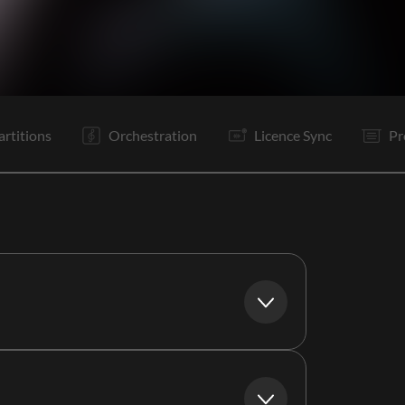
C1
PR
R
C2
PR
R
Tg
Tr
Is
Is
P
P
artitions
Orchestration
Licence Sync
Pr