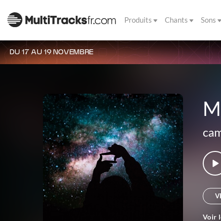
Produits
Chants
Sons
DU 17 AU 19 NOVEMBRE
M
cam
V
Voir 