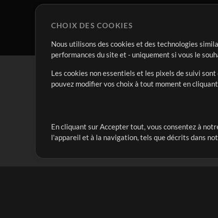
CHOIX DES COOKIES
Nous utilisons des cookies et des technologies simila
performances du site et - uniquement si vous le souh
Les cookies non essentiels et les pixels de suivi son
pouvez modifier vos choix à tout moment en cliquan
En cliquant sur Accepter tout, vous consentez à notre
Notre mission est de servir les responsables de loua
l'appareil et à la navigation, tels que décrits dans no
créant des ressources qui leur permettent d'optimise
compte vraiment.