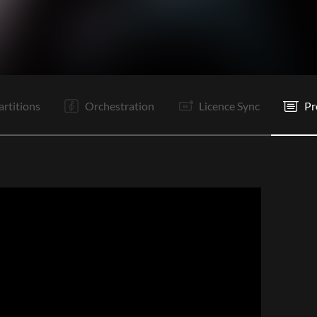
C1
PR
R
C2
PR
R
Tg
Tr
Is
Is
P
P
artitions
Orchestration
Licence Sync
Pr