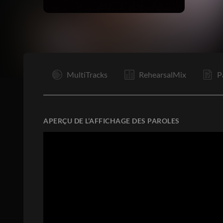
I
MultiTracks
RehearsalMix
P
APERÇU DE L’AFFICHAGE DES PAROLES