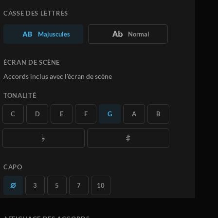
Personnalisez la Partition à votre
convenance
CASSE DES LETTRES
Téléchargez vos propres PDF
Majuscules
Normal
En savoir plus
ÉCRAN DE SCÈNE
S'ABONNER
Accords inclus avec l'écran de scène
TONALITÉ
C
D
E
F
G
A
B
CAPO
3
5
7
10