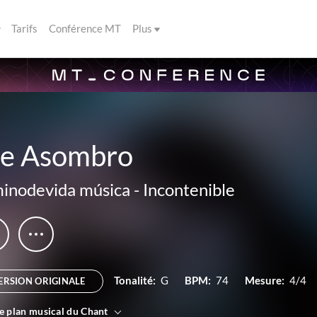
Tarifs
Conférence MT
Plus
e Asombro
inodevida música
-
Incontenible
Tonalité:
G
BPM:
74
Mesure:
4/4
ERSION ORIGINALE
le plan musical du Chant