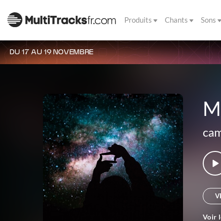
Produits
Chants
Sons
DU 17 AU 19 NOVEMBRE
M
cam
V
Voir 