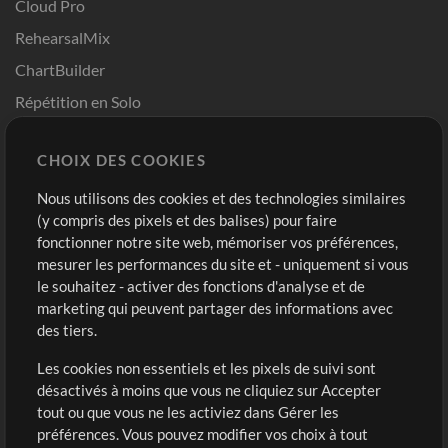
Cloud Pro
RehearsalMix
ChartBuilder
Répétition en Solo
Chart Pro
CHOIX DES COOKIES
Modèles ProPresenter
Sons
Nous utilisons des cookies et des technologies similaires
(y compris des pixels et des balises) pour faire
fonctionner notre site web, mémoriser vos préférences,
Boutique
Compte
mesurer les performances du site et - uniquement si vous
Acheter des crédits
Connexion
le souhaitez - activer des fonctions d'analyse et de
marketing qui peuvent partager des informations avec
Contenu gratuit
S'inscrire
des tiers.
Demander les pistes
Voir le panier
Les cookies non essentiels et les pixels de suivi sont
désactivés à moins que vous ne cliquiez sur Accepter
Extras
tout ou que vous ne les activiez dans Gérer les
Sessions
préférences. Vous pouvez modifier vos choix à tout