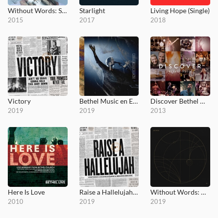
Without Words: Synesthesia
Starlight
Living Hope (Single)
2015
2017
2018
Victory
Bethel Music en Español
Discover Bethel Music
2019
2019
2013
Here Is Love
Raise a Hallelujah (Studio Version)
Without Words: Genesis
2010
2019
2019