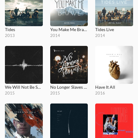
Tides
You Make Me Brave
Tides Live
2013
2014
2014
We Will Not Be Shaken
No Longer Slaves (Radio Version)
Have It All
2015
2015
2016