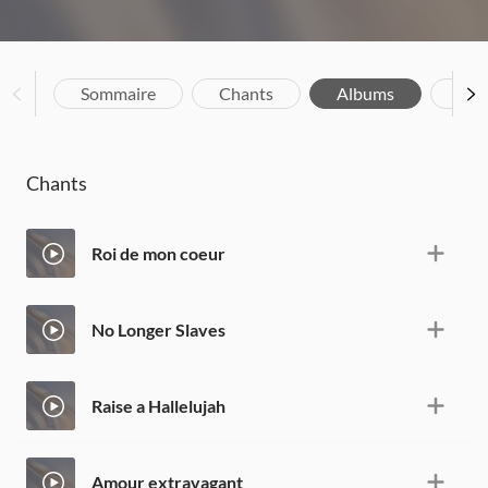
Sommaire
Chants
Albums
Bio
Chants
Roi de mon coeur
No Longer Slaves
Raise a Hallelujah
Amour extravagant