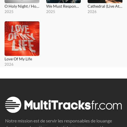
O Holy Night / Holy Forever
We Must Respond (Deluxe)
Cathedral (Live At Church)
2025
2025
2026
Love Of My Life
2026
Notre mission est de servir les responsables de louange