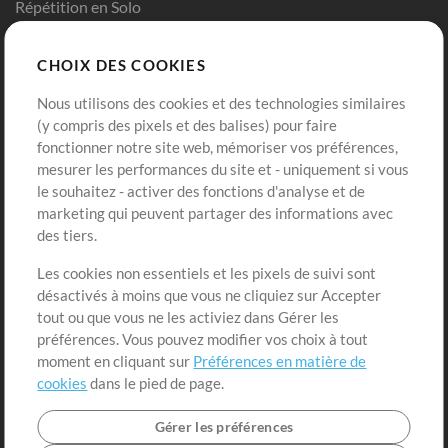
Répétition en Solo
Chart Pro
CHOIX DES COOKIES
Modèles ProPresenter
Sons
Nous utilisons des cookies et des technologies similaires
(y compris des pixels et des balises) pour faire
fonctionner notre site web, mémoriser vos préférences,
Boutique
Compte
mesurer les performances du site et - uniquement si vous
Acheter des crédits
Connexion
le souhaitez - activer des fonctions d'analyse et de
marketing qui peuvent partager des informations avec
Contenu gratuit
S'inscrire
des tiers.
Demander les pistes
Voir le panier
Les cookies non essentiels et les pixels de suivi sont
désactivés à moins que vous ne cliquiez sur Accepter
Extras
tout ou que vous ne les activiez dans Gérer les
Sessions
préférences. Vous pouvez modifier vos choix à tout
Soumettre votre contenu
moment en cliquant sur
Préférences en matière de
cookies
dans le pied de page.
Listes de lecture
Conférence MT
Gérer les préférences