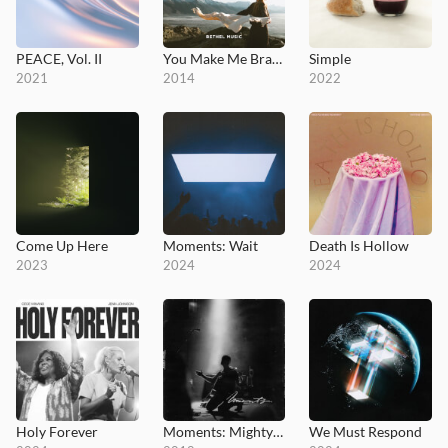
PEACE, Vol. II
You Make Me Brave (Studio Version)
Simple
2021
2014
2022
Come Up Here
Moments: Wait
Death Is Hollow
2023
2024
2024
Holy Forever
Moments: Mighty Sound
We Must Respond