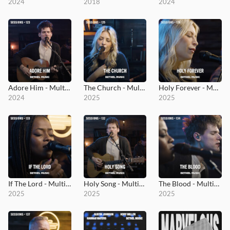
2024
2018
2024
Adore Him - MultiTracks.com Session
The Church - MultiTracks.com Session
Holy Forever - MultiTracks.com Session
2024
2025
2025
If The Lord - MultiTracks.com Session
Holy Song - MultiTracks.com Session
The Blood - MultiTracks.com Session
2025
2025
2025