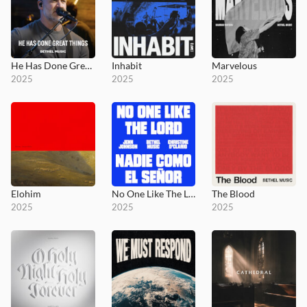
He Has Done Great Things - MultiTracks.com Session
Inhabit
Marvelous
2025
2025
2025
Elohim
No One Like The Lord / Nadie Como El Señor
The Blood
2025
2025
2025